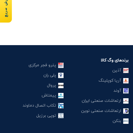
سفارش سریع
برندهای وگ کالا
پترو فجر مرکزی
آذین
پلی ران
آریا کوپلینگ
پروال
آوند
پیمتاش
ارتعاشات صنعتی ایران
تکاب اتصال دماوند
ارتعاشات صنعتی نوین
توپی برزیل
بنکن