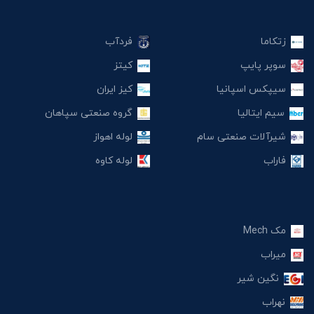
زتکاما
فردآب
سوپر پایپ
کیتز
سیپکس اسپانیا
کیز ایران
سیم ایتالیا
گروه صنعتی سپاهان
شیرآلات صنعتی سام
لوله اهواز
فاراب
لوله کاوه
مک Mech
میراب
نگین شیر
نهراب