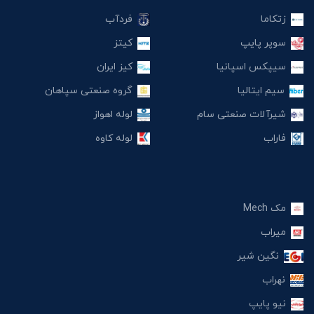
زتکاما
فردآب
سوپر پایپ
کیتز
سیپکس اسپانیا
کیز ایران
سیم ایتالیا
گروه صنعتی سپاهان
شیرآلات صنعتی سام
لوله اهواز
فاراب
لوله کاوه
مک Mech
میراب
نگین شیر
نهراب
نیو پایپ