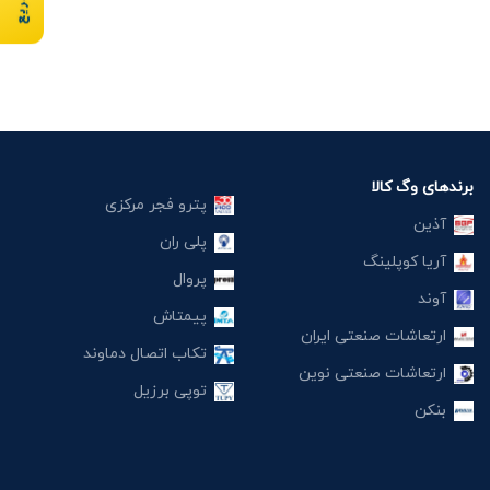
برندهای وگ کالا
پترو فجر مرکزی
آذین
پلی ران
آریا کوپلینگ
پروال
آوند
پیمتاش
ارتعاشات صنعتی ایران
تکاب اتصال دماوند
ارتعاشات صنعتی نوین
توپی برزیل
بنکن