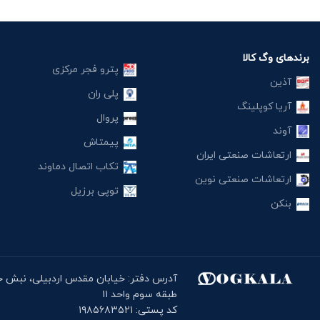
برندهای وگ کالا
پترو فجر مرکزی
آذین
پلی ران
آریا کوپلینگ
پروال
آوند
پیمتاش
ارتعاشات صنعتی ایران
تکاب اتصال دماوند
ارتعاشات صنعتی نوین
توپی برزیل
بنکن
طبقه سوم واحد ۱۱
کد پستی: ۱۹۸۵۶۸۳۵۲۱