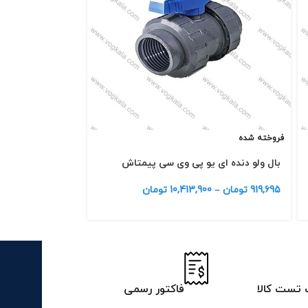
فروخته شده
فروخته شده
بال ولو دنده ای یو پی وی سی پیمتاش
بال ولو دنده ای 
919,695
تومان
–
10,413,900
تومان
558,096
تومان
–
تست کالا
فاکتور رسمی