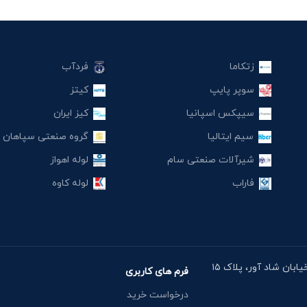
زتکاما
فردآب
سوپر پایپ
کیتز
سیپکس اسپانیا
کیز ایران
سیم ایتالیا
گروه صنعتی سپاهان
شیرآلات صنعتی سام
لوله اهواز
فاراب
لوله کاوه
آدرس دفتر: خیابان مقدس اردبیلی، نبش خیابان شاد آور، پلاک ۱۵
فرم های کاربری
درخواست خرید