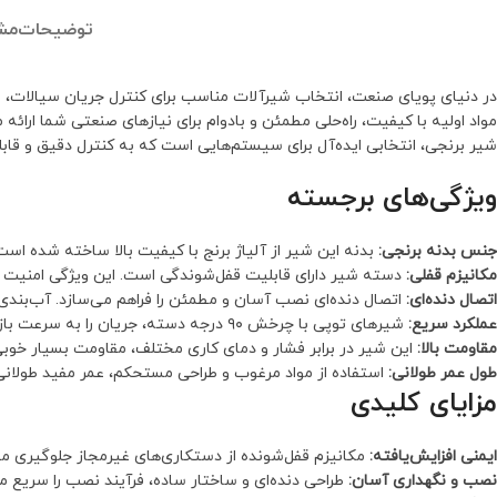
توضیحات
مش
در دنیای پویای صنعت، انتخاب شیرآلات مناسب برای کنترل جریان سیالات، اهم
مواد اولیه با کیفیت، راه‌حلی مطمئن و بادوام برای نیازهای صنعتی شما ارائه
شیر برنجی، انتخابی ایده‌آل برای سیستم‌هایی است که به کنترل دقیق و قابل
ویژگی‌های برجسته
جنس بدنه برنجی:
بدنه این شیر از آلیاژ برنج با کیفیت بالا ساخته شده است
مکانیزم قفلی:
دسته شیر دارای قابلیت قفل‌شوندگی است. این ویژگی امنیت ع
اتصال دنده‌ای:
اتصال دنده‌ای نصب آسان و مطمئن را فراهم می‌سازد. آب‌بندی
عملکرد سریع:
شیرهای توپی با چرخش ۹۰ درجه دسته، جریان را به سرعت باز یا بسته می‌کنند. این امر کنترل سریع و کارآمد را ممکن می‌سازد.
مقاومت بالا:
این شیر در برابر فشار و دمای کاری مختلف، مقاومت بسیار خوبی
طول عمر طولانی:
استفاده از مواد مرغوب و طراحی مستحکم، عمر مفید طولانی 
مزایای کلیدی
ایمنی افزایش‌یافته:
مکانیزم قفل‌شونده از دستکاری‌های غیرمجاز جلوگیری می‌
نصب و نگهداری آسان:
طراحی دنده‌ای و ساختار ساده، فرآیند نصب را سریع م