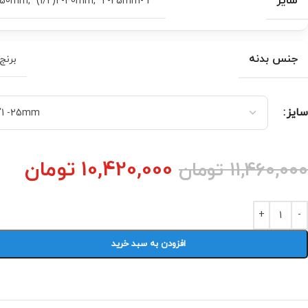
سایز
,
“(1/2)1 -40mm
,
“1 -25mm
“2 -50mm
جنس بدنه
برنج
سایز
10,420,000
تومان
11,460,000
تومان
افزودن به سبد خرید