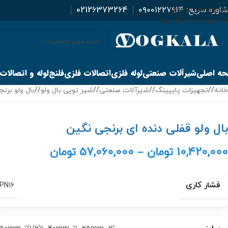
اوره سریع:
۰۹۰۰۱۲۲۷۹۱۴
02126373264
Skip to navigation
Skip to main content
ه اصلی
شیرآلات صنعتی
لوله فلزی
اتصالات فلزی
فلنج
لوله و اتصالات
خانه
/
تجهیزات پایپینگ
/
شیرآلات صنعتی
/
شیر توپی بال ولو
/
بال ولو برنج
بال ولو قفلی دنده ای برنجی نگین
10,420,000
تومان
–
57,060,000
تومان
فشار کاری
PN16