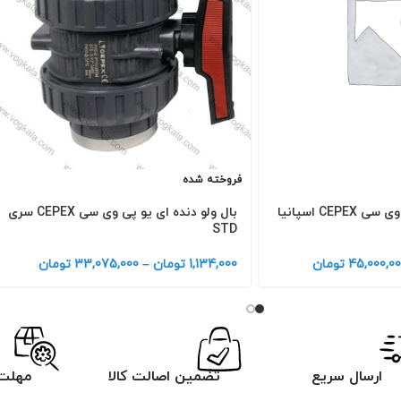
فروخته شده
بال ولو چسبی یو پی وی سی CEPEX اسپانیا
بال ولو دنده ای یو پی وی سی CEPEX سری
STD
45,000,00
تومان
1,134,000
تومان
–
33,075,000
تومان
ارسال سریع
تضمین اصالت کالا
مهلت 