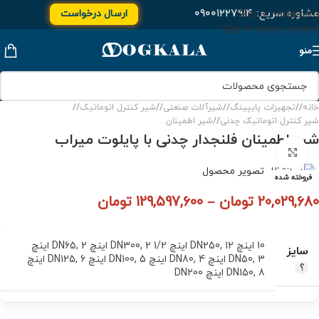
مشاوره سریع:
۰۹۰۰۱۲۲۷۹۱۴
ارسال درخواست
Skip to navigation
Skip to main content
منو
خانه
/
تجهیزات پایپینگ
/
شیرآلات صنعتی
/
شیر کنترل اتوماتیک
/
شیر کنترل اتوماتیک چدنی
/
شیر اطمینان
شیر اطمینان فلنجدار چدنی با پایلوت میراب
برای بزرگنمایی کلیک کنید
فروخته شده
20,029,680
تومان
–
129,597,600
تومان
10 اینچ DN250
12 اینچ DN300
,
2 1/2 اینچ DN65
,
,
2 اینچ
سایز
3 اینچ DN80
,
DN50
4 اینچ DN100
,
5 اینچ DN125
,
,
6 اینچ
8 اینچ DN200
,
DN150