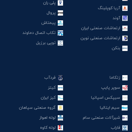
پلی ران
آریا کوپلینگ
پروال
آوند
پیمتاش
ارتعاشات صنعتی ایران
تکاب اتصال دماوند
ارتعاشات صنعتی نوین
توپی برزیل
بنکن
زتکاما
فردآب
سوپر پایپ
کیتز
سیپکس اسپانیا
کیز ایران
سیم ایتالیا
گروه صنعتی سپاهان
شیرآلات صنعتی سام
لوله اهواز
فاراب
لوله کاوه