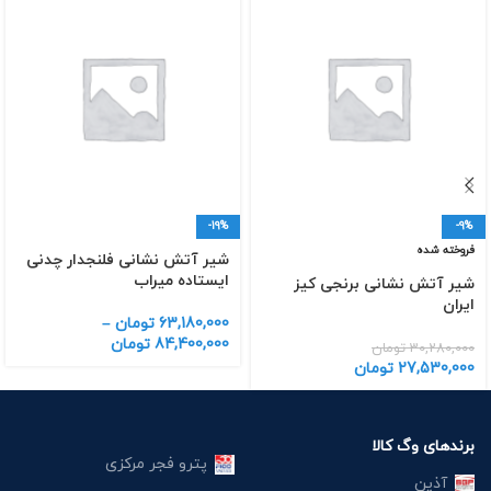
-19%
-9%
فروخته شده
شیر آتش نشانی فلنجدار چدنی
ایستاده میراب
شیر آتش نشانی برنجی کیز
ایران
63,180,000
تومان
–
84,400,000
تومان
30,280,000
تومان
27,530,000
تومان
برندهای وگ کالا
پترو فجر مرکزی
آذین