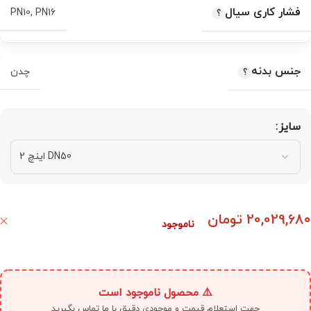
فشار کاری سیال
PN10
,
PN16
جنس بدنه
چدن
سایز
20,029,680
تومان
ناموجود
⚠️ محصول ناموجود است
جهت استعلام قیمت و موجودی دقیق با ما تماس بگیرید