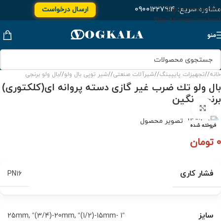
مشاوره سریع:
۰۹۰۰۱۲۲۷۹۱۴
ارسال درخواست
Skip to navigation
Skip to main content
منو
خانه
/
تجهیزات پایپینگ
/
شیرآلات صنعتی
/
شیر توپی بال ولو
/
بال ولو برنجی
بال ولو تك ضرب غیر گازی دسته پروانه ای(كلكتوری)
برنجی نگین
برای بزرگنمایی کلیک کنید
فروخته شده
0
تومان
فشار کاری
PN16
سایز
,
“(3/4)-20mm
,
“(1/2)-15mm
“1 -25mm