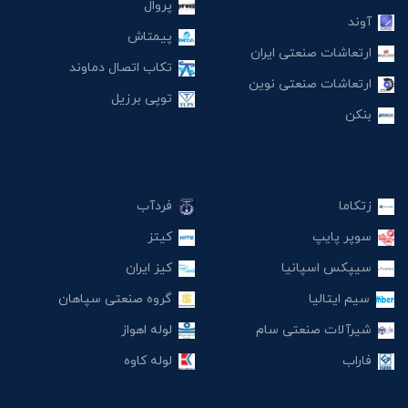
پروال
آوند
پیمتاش
ارتعاشات صنعتی ایران
تکاب اتصال دماوند
ارتعاشات صنعتی نوین
توپی برزیل
بنکن
زتکاما
فردآب
سوپر پایپ
کیتز
سیپکس اسپانیا
کیز ایران
سیم ایتالیا
گروه صنعتی سپاهان
شیرآلات صنعتی سام
لوله اهواز
فاراب
لوله کاوه