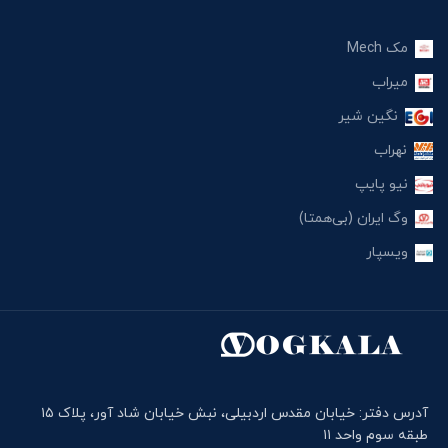
مک Mech
میراب
نگین شیر
نهراب
نیو پایپ
وگ ایران (بی‌همتا)
ویسپار
آدرس دفتر: خیابان مقدس اردبیلی، نبش خیابان شاد آور، پلاک ۱۵
طبقه سوم واحد ۱۱