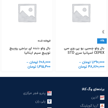
-19%
فروخته شده
بال ولو چسبی یو پی وی سی
بال ولو دنده ای برنجی روپیچ
CEPEX اسپانیا سری STD
توپیچ سیم ایتالیا
1,290,000
تومان
–
608,000
تومان
–
48,860,000
تومان
1,415,400
تومان
برندهای وگ کالا
پترو فجر مرکزی
آذین
پلی ران
آریا کوپلینگ