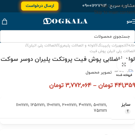
مشاوره سریع:
۰۹۰۰۱۲۲۷۹۱۴
ارسال درخواست
Skip to navigation
Skip to main content
منو
خانه
/
تجهیزات پایپینگ
/
لوله و اتصالات پلیمری
/
اتصالات پلی اتیلن
/
اتصالات پلی اتیلن پوش فیت
لوله فاضلابی پوش فیت پروتکت پلیران دوسر سوکت
برای بزرگنمایی کلیک کنید
فروخته شده
441,359
تومان
–
3,772,064
تومان
سایز
110mm
,
125mm
,
160mm
,
200mm
,
40mm
,
50mm
,
75mm