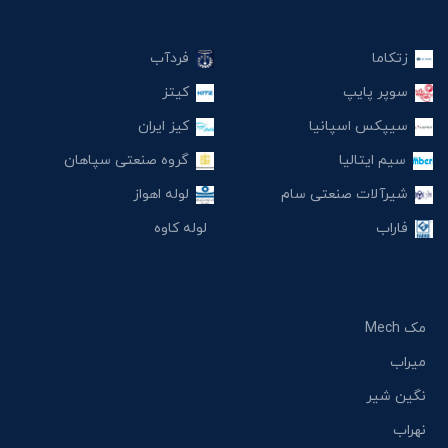
زتکاما
فردآب
سوپر پایپ
کیتز
سیپکس اسپانیا
کیز ایران
سیم ایتالیا
گروه صنعتی سپاهان
شیرآلات صنعتی سام
لوله اهواز
فاراب
لوله کاوه
مک Mech
میراب
نگین شیر
نهراب