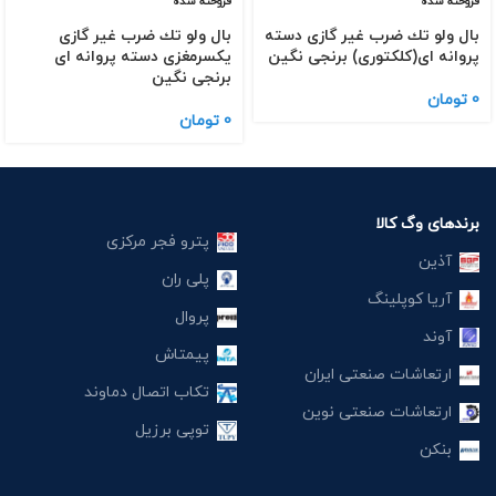
فروخته شده
فروخته شده
بال ولو تك ضرب غیر گازی دسته
بال ولو تك ضرب غیر گازی
پروانه ای(كلكتوری) برنجی نگین
یكسرمغزی دسته پروانه ای
برنجی نگین
0
تومان
0
تومان
برندهای وگ کالا
پترو فجر مرکزی
آذین
پلی ران
آریا کوپلینگ
پروال
آوند
پیمتاش
ارتعاشات صنعتی ایران
تکاب اتصال دماوند
ارتعاشات صنعتی نوین
توپی برزیل
بنکن