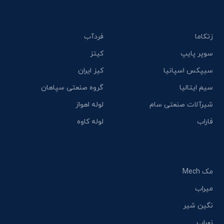
زتکاما
فردآب
سوپر پایپ
کیتز
سیپکس اسپانیا
کیز ایران
سیم ایتالیا
گروه صنعتی سپاهان
شیرآلات صنعتی سام
لوله اهواز
فاراب
لوله کاوه
مک Mech
میراب
نگین شیر
نهراب