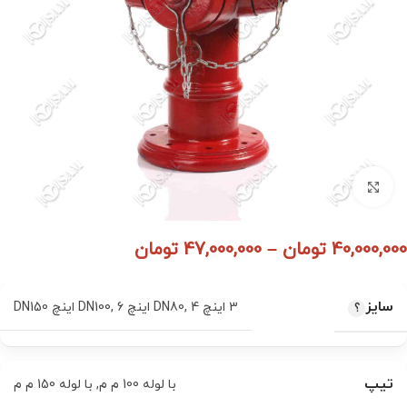
برای بزرگنمایی کلیک کنید
40,000,000
تومان
–
47,000,000
تومان
سایز
3 اینچ DN80
4 اینچ DN100
,
6 اینچ DN150
,
تیپ
با لوله 100 م م
,
با لوله 150 م م