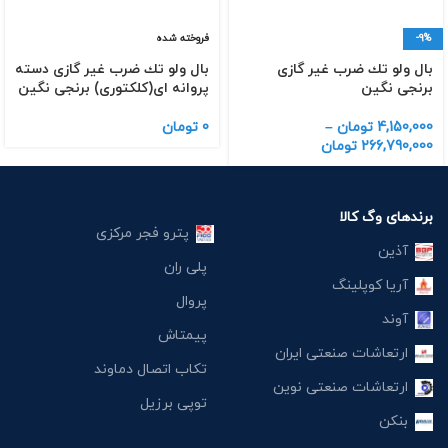
-9%
فروخته شده
بال ولو تك ضرب غیر گازی
بال ولو تك ضرب غیر گازی دسته
برنجی نگین
پروانه ای(كلكتوری) برنجی نگین
4,150,000
تومان
–
0
تومان
266,790,000
تومان
برندهای وگ کالا
پترو فجر مرکزی
آذین
پلی ران
آریا کوپلینگ
پروال
آوند
پیمتاش
ارتعاشات صنعتی ایران
تکاب اتصال دماوند
ارتعاشات صنعتی نوین
توپی برزیل
بنکن