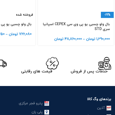
-19%
فروخته شده
بال ولو چسبی یو پی وی سی CEPEX اسپانیا
بال ولو چسبی یو پی
سری STD
766,080
تومان
–
450
1,290,000
تومان
–
48,860,000
تومان
خدمات پس از فروش
قیمت های رقابتی
برندهای وگ کالا
پترو فجر مرکزی
آذین
پلی ران