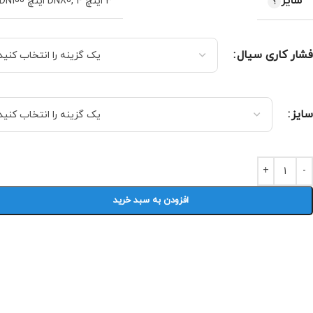
سایز
3 اینچ DN80
4 اینچ DN100
,
فشار کاری سیال
سایز
افزودن به سبد خرید