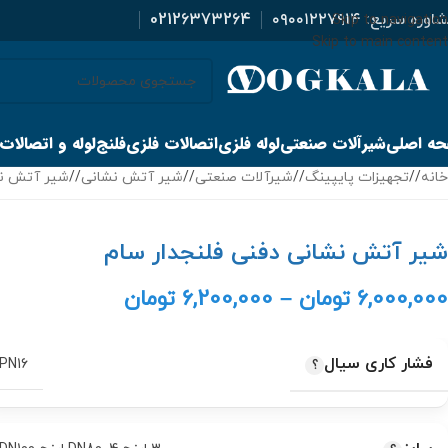
اوره سریع:
۰۹۰۰۱۲۲۷۹۱۴
02126373264
Skip to navigation
Skip to main content
ه اصلی
شیرآلات صنعتی
لوله فلزی
اتصالات فلزی
فلنج
لوله و اتصالات
خانه
/
تجهیزات پایپینگ
/
شیرآلات صنعتی
/
شیر آتش نشانی
/
شیر آتش ن
شیر آتش نشانی دفنی فلنجدار سام
6,000,000
تومان
–
6,200,000
تومان
فشار کاری سیال
PN16