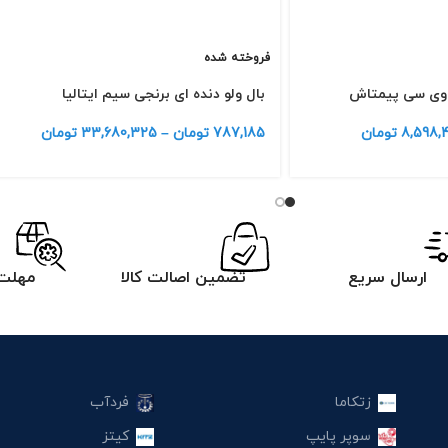
فروخته شده
 وی سی پیمتاش
بال ولو دنده ای برنجی سیم ایتالیا
8,598,
تومان
787,185
تومان
–
33,680,325
تومان
ارسال سریع
تضمین اصالت کالا
مهلت 
زتکاما
فردآب
سوپر پایپ
کیتز