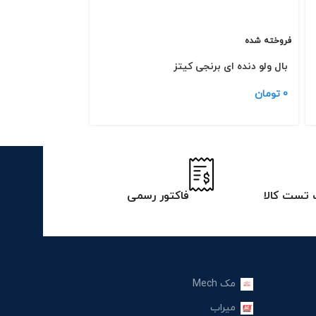
فروخته شده
فروخته شده
بال ولو دنده ای برنجی كیتز
STD
0
تومان
1,134,000
تومان
–
تست کالا
فاکتور رسمی
مک Mech
میراب