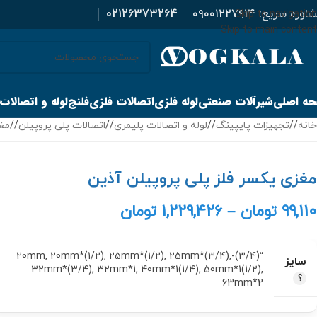
اوره سریع:
۰۹۰۰۱۲۲۷۹۱۴
02126373264
Skip to navigation
Skip to main content
ه اصلی
شیرآلات صنعتی
لوله فلزی
اتصالات فلزی
فلنج
لوله و اتصالات
خانه
/
تجهیزات پایپینگ
/
لوله و اتصالات پلیمری
/
اتصالات پلی پروپیلن
/
مغز
مغزی یکسر فلز پلی پروپیلن آذین
99,110
تومان
–
1,229,426
تومان
,
20mm*(1/2)
,
25mm*(1/2)
,
25mm*(3/4)
,
“(3/4)-20mm
سایز
32mm*(3/4)
,
32mm*1
,
40mm*1(1/4)
,
50mm*1(1/2)
,
63mm*2