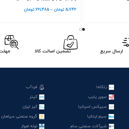
5,742
تومان
–
661,485
تومان
ارسال سریع
تضمین اصالت کالا
مهلت 
زتکاما
فردآب
سوپر پایپ
کیتز
سیپکس اسپانیا
کیز ایران
سیم ایتالیا
گروه صنعتی سپاهان
شیرآلات صنعتی سام
لوله اهواز