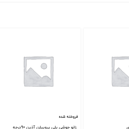
فروخته شده
ی
زانو جوشی پلی پروپیلن آذین 90درجه