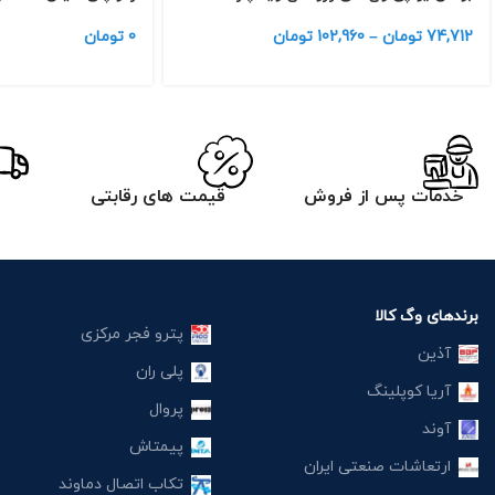
74,712
تومان
–
102,960
تومان
0
تومان
خدمات پس از فروش
قیمت های رقابتی
برندهای وگ کالا
پترو فجر مرکزی
آذین
پلی ران
آریا کوپلینگ
پروال
آوند
پیمتاش
ارتعاشات صنعتی ایران
تکاب اتصال دماوند