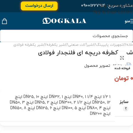
مشاوره سریع:
۰۹۰۰۱۲۲۷۹۱۴
ارسال درخواست
Skip to navigation
Skip to main content
منو
خانه
/
تجهیزات پایپینگ
/
شیرآلات صنعتی
/
شیر یکطرفه
/
شیر یکطرفه فولادی
شیر یكطرفه دریچه ای فلنجدار فولادی
برای بزرگنمایی کلیک کنید
فروخته شده
0
تومان
1 1/2 اینچ DN40
1 1/4 اینچ DN32
,
1 اینچ DN25
,
,
10 اینچ
سایز
12 اینچ DN300
,
DN250
2 1/2 اینچ DN65
,
2 اینچ DN50
,
3
,
اینچ DN80
4 اینچ DN100
,
5 اینچ DN125
,
6 اینچ DN150
,
8
,
اینچ DN200