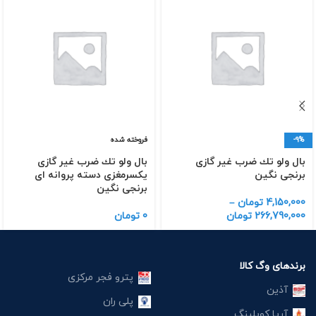
-9%
فروخته شده
بال ولو تك ضرب غیر گازی
بال ولو تك ضرب غیر گازی
برنجی نگین
یكسرمغزی دسته پروانه ای
برنجی نگین
4,150,000
تومان
–
266,790,000
تومان
0
تومان
برندهای وگ کالا
پترو فجر مرکزی
آذین
پلی ران
آریا کوپلینگ