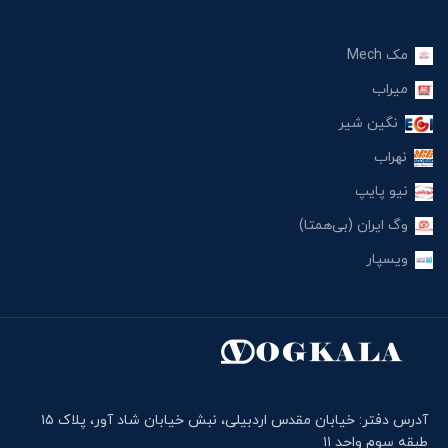
مک Mech
میراب
نگین شیر
نهراب
نیو پایپ
وگ ایران (بی‌همتا)
ویسپار
آدرس دفتر: خیابان مقدس اردبیلی، نبش خیابان شاد آور، پلاک ۱۵
طبقه سوم واحد ۱۱