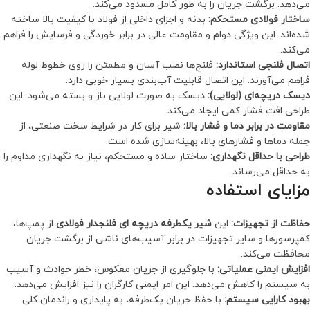
می‌دهد. برگشت جریان را به طور کامل مسدود می‌کند.
ساختار فولادی مستحکم:
بدنه و اجزای داخلی از فولاد با کیفیت بالا ساخته
شده‌اند. این ویژگی دوام و مقاومت عالی در برابر خوردگی و فرسایش را فراهم
می‌کند.
اتصال فلنجی استاندارد:
فلنج‌ها نصب آسان و مطمئن را روی خطوط لوله
فراهم می‌آورند. این اتصال قابلیت آب‌بندی بسیار خوبی دارد.
دیسک دریچه‌ای (لولایی):
دیسک به صورت لولایی باز و بسته می‌شود. این
طراحی افت فشار کمی ایجاد می‌کند.
مقاومت در برابر دما و فشار بالا:
شیر برای کار در شرایط سخت صنعتی، از
جمله دماها و فشارهای بالا، بهینه‌سازی شده است.
طراحی با حداقل نگهداری:
ساختار ساده و مستحکم، نیاز به نگهداری مداوم را
به حداقل می‌رساند.
مزایای استفاده
حفاظت از تجهیزات:
این
شیر یكطرفه دریچه ای فلنجدار فولادی
از پمپ‌ها،
کمپرسورها و سایر تجهیزات در برابر آسیب‌های ناشی از برگشت جریان
محافظت می‌کند.
افزایش ایمنی عملیاتی:
با جلوگیری از جریان معکوس، خطر حوادث و آسیب
به سیستم را کاهش می‌دهد. این امر ایمنی کارگران را نیز افزایش می‌دهد.
بهبود کارایی سیستم:
با حفظ جریان یک‌طرفه، به پایداری و راندمان کلی