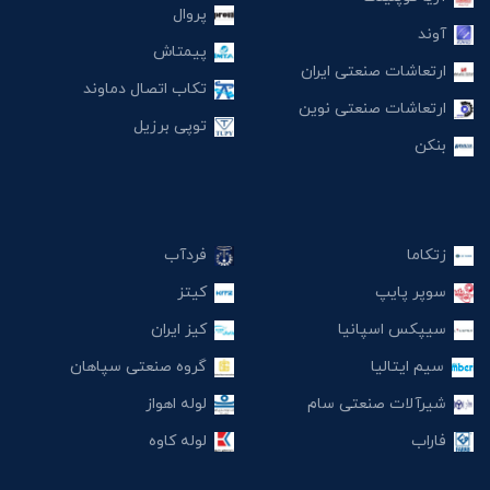
پروال
آوند
پیمتاش
ارتعاشات صنعتی ایران
تکاب اتصال دماوند
ارتعاشات صنعتی نوین
توپی برزیل
بنکن
زتکاما
فردآب
سوپر پایپ
کیتز
سیپکس اسپانیا
کیز ایران
سیم ایتالیا
گروه صنعتی سپاهان
شیرآلات صنعتی سام
لوله اهواز
فاراب
لوله کاوه