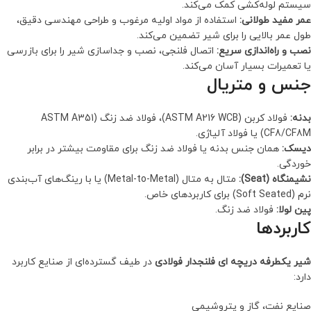
سیستم لوله‌کشی کمک می‌کند.
عمر مفید طولانی:
استفاده از مواد اولیه مرغوب و طراحی مهندسی دقیق،
طول عمر بالایی را برای شیر تضمین می‌کند.
نصب و راه‌اندازی سریع:
اتصال فلنجی، نصب و جداسازی شیر را برای بازرسی
یا تعمیرات بسیار آسان می‌کند.
جنس و متریال
بدنه:
فولاد کربن (ASTM A216 WCB)، فولاد ضد زنگ (ASTM A351
CF8/CF8M) یا فولاد آلیاژی.
دیسک:
همان جنس بدنه یا فولاد ضد زنگ برای مقاومت بیشتر در برابر
خوردگی.
نشیمنگاه (Seat):
متال به متال (Metal-to-Metal) یا با رینگ‌های آب‌بندی
نرم (Soft Seated) برای کاربردهای خاص.
پین لولا:
فولاد ضد زنگ.
کاربردها
شیر یكطرفه دریچه ای فلنجدار فولادی
در طیف گسترده‌ای از صنایع کاربرد
دارد:
صنایع نفت، گاز و پتروشیمی