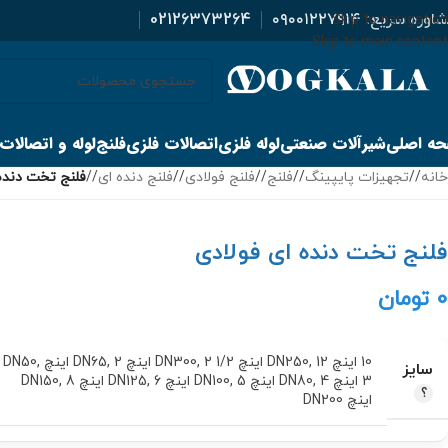
اوره سریع:
۰۹۰۰۱۲۲۷۹۱۴
02126373264
Skip to navigation
Skip to main content
ه اصلی
شیرآلات صنعتی
لوله فلزی
اتصالات فلزی
فلنج
لوله و اتصالات
خانه
/
تجهیزات پایپینگ
/
فلنج
/
فلنج فولادی
/
فلنج دنده ای
/
فلنج تخت دنده
فلنج تخت دنده ای فولادی
0
تومان
10 اینچ DN250
12 اینچ DN300
,
2 1/2 اینچ DN65
,
2 اینچ DN50
,
,
سایز
3 اینچ DN80
4 اینچ DN100
,
5 اینچ DN125
,
6 اینچ DN150
,
8
,
اینچ DN200