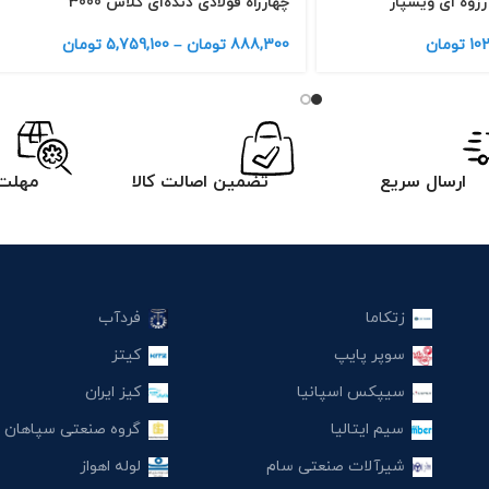
زوه ای ویسپار
چهارراه فولادی دنده‌ای کلاس 3000
102
تومان
888,300
تومان
–
5,759,100
تومان
ارسال سریع
تضمین اصالت کالا
مهلت 
زتکاما
فردآب
سوپر پایپ
کیتز
سیپکس اسپانیا
کیز ایران
سیم ایتالیا
گروه صنعتی سپاهان
شیرآلات صنعتی سام
لوله اهواز