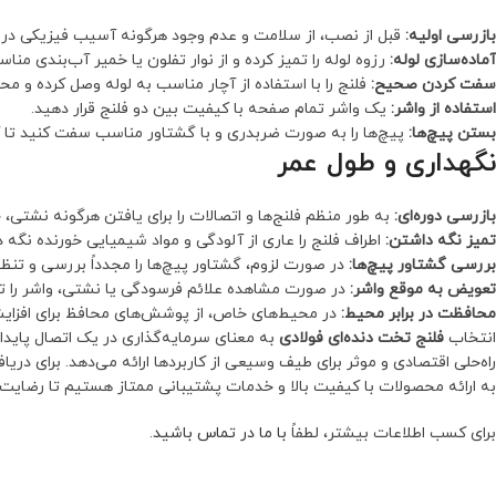
بازرسی اولیه:
قبل از نصب، از سلامت و عدم وجود هرگونه آسیب فیزیکی در
آماده‌سازی لوله:
رزوه لوله را تمیز کرده و از نوار تفلون یا خمیر آب‌بندی منا
سفت کردن صحیح:
فلنج را با استفاده از آچار مناسب به لوله وصل کرده و 
استفاده از واشر:
یک واشر تمام صفحه با کیفیت بین دو فلنج قرار دهید.
بستن پیچ‌ها:
پیچ‌ها را به صورت ضربدری و با گشتاور مناسب سفت کنید تا 
نگهداری و طول عمر
بازرسی دوره‌ای:
به طور منظم فلنج‌ها و اتصالات را برای یافتن هرگونه نشتی،
تمیز نگه داشتن:
اطراف فلنج را عاری از آلودگی و مواد شیمیایی خورنده نگه دا
بررسی گشتاور پیچ‌ها:
در صورت لزوم، گشتاور پیچ‌ها را مجدداً بررسی و تنظی
تعویض به موقع واشر:
در صورت مشاهده علائم فرسودگی یا نشتی، واشر را ت
محافظت در برابر محیط:
در محیط‌های خاص، از پوشش‌های محافظ برای افزایش
انتخاب
فلنج تخت دنده‌ای فولادی
به معنای سرمایه‌گذاری در یک اتصال پاید
راه‌حلی اقتصادی و موثر برای طیف وسیعی از کاربردها ارائه می‌دهد. برای دری
به ارائه محصولات با کیفیت بالا و خدمات پشتیبانی ممتاز هستیم تا رضایت 
برای کسب اطلاعات بیشتر، لطفاً
با ما در تماس باشید
.