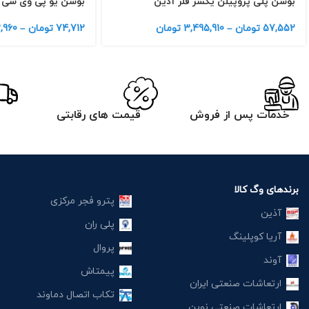
بوشن پلی پروپیلن یکسر فلز آذین
بوشن یو پی وی سی ر
57,552
تومان
–
3,495,910
تومان
74,712
تومان
–
,960
خدمات پس از فروش
قیمت های رقابتی
برندهای وگ کالا
پترو فجر مرکزی
آذین
پلی ران
آریا کوپلینگ
پروال
آوند
پیمتاش
ارتعاشات صنعتی ایران
تکاب اتصال دماوند
ارتعاشات صنعتی نوین