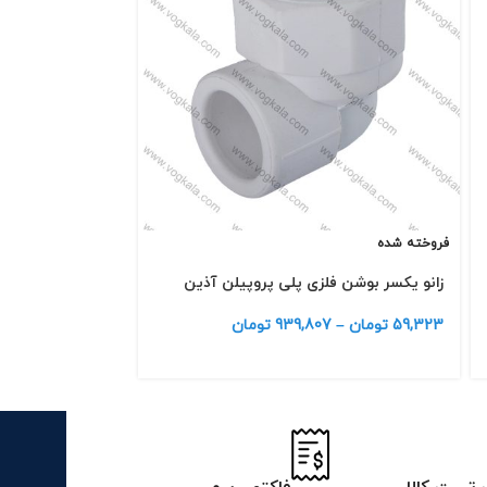
فروخته شده
فروخته شده
زانو یکسر بوشن فلزی پلی پروپیلن آذین
سه راه 87 درجه پوش فیت پروتکت پلیران
59,323
تومان
–
939,807
تومان
112,991
تومان
–
82