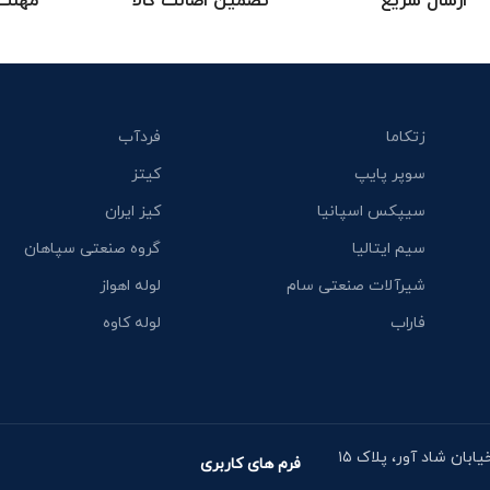
ارسال سریع
تضمین اصالت کالا
مهلت 
زتکاما
فردآب
سوپر پایپ
کیتز
سیپکس اسپانیا
کیز ایران
سیم ایتالیا
گروه صنعتی سپاهان
شیرآلات صنعتی سام
لوله اهواز
فاراب
لوله کاوه
آدرس دفتر: خیابان مقدس اردبیلی، نبش خیابان شاد آور، پلاک ۱۵
فرم های کاربری