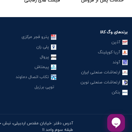
خدمات پس از فروش
قیمت های رقابتی
برندهای وگ کالا
پترو فجر مرکزی
آذین
پلی ران
آریا کوپلینگ
پروال
آوند
پیمتاش
ارتعاشات صنعتی ایران
تکاب اتصال دماوند
ارتعاشات صنعتی نوین
توپی برزیل
بنکن
طبقه سوم واحد ۱۱