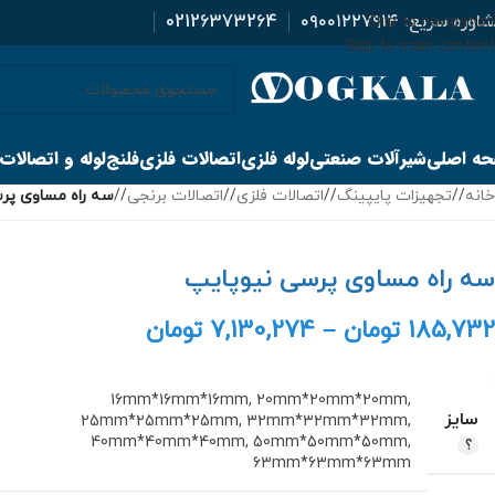
اوره سریع:
۰۹۰۰۱۲۲۷۹۱۴
02126373264
Skip to navigation
Skip to main content
ه اصلی
شیرآلات صنعتی
لوله فلزی
اتصالات فلزی
فلنج
لوله و اتصالات
خانه
/
تجهیزات پایپینگ
/
اتصالات فلزی
/
اتصالات برنجی
/
سه راه مساوی پر
سه راه مساوی پرسی نیوپایپ
185,732
تومان
–
7,130,274
تومان
16mm*16mm*16mm
,
20mm*20mm*20mm
,
سایز
25mm*25mm*25mm
,
32mm*32mm*32mm
,
40mm*40mm*40mm
,
50mm*50mm*50mm
,
63mm*63mm*63mm