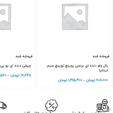
فروخته شده
فروخته شده
بال ولو دنده ای برنجی روپیچ توپیچ سیم
چپقی دنده ای یو پی
ایتالیا
17,248
تومان
–
,520
608,000
تومان
–
1,415,400
تومان