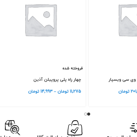
فروخته شده
 وی سی ویسپار
چهار راه پلی پروپیلن آذین
201
تومان
11,275
تومان
–
14,993
تومان