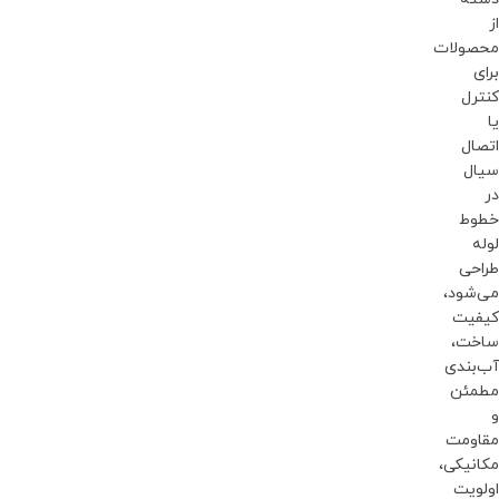
از
محصولات
برای
کنترل
یا
اتصال
سیال
در
خطوط
لوله
طراحی
می‌شود،
کیفیت
ساخت،
آب‌بندی
مطمئن
و
مقاومت
مکانیکی،
اولویت