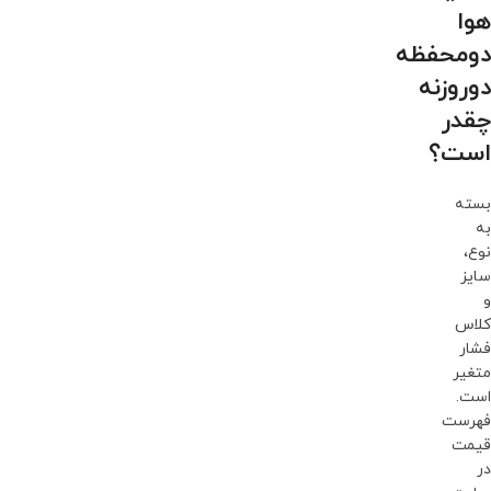
هوا
دومحفظه
دوروزنه
چقدر
است؟
بسته
به
نوع،
سایز
و
کلاس
فشار
متغیر
است.
فهرست
قیمت
در