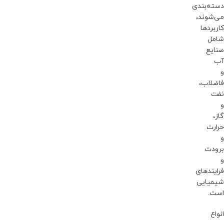
دسته‌بندی
می‌شوند،
کاربردها
شامل
صنایع
آب
و
فاضلاب،
نفت
و
گاز،
حرارت
و
برودت
و
فرایندهای
شیمیایی
است.
انواع