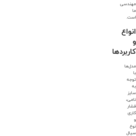
مهندسی
ما
است.
انواع
و
کاربردها
مدل‌ها
با
توجه
به
سایز
نامی،
فشار
کاری
و
نوع
سیال