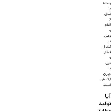
بسته
به
مدل،
از
قطع
و
وصل
تا
کنترل
فشار
و
دبی
یا
جبران
ارتعاش
است.
آیا
تولید