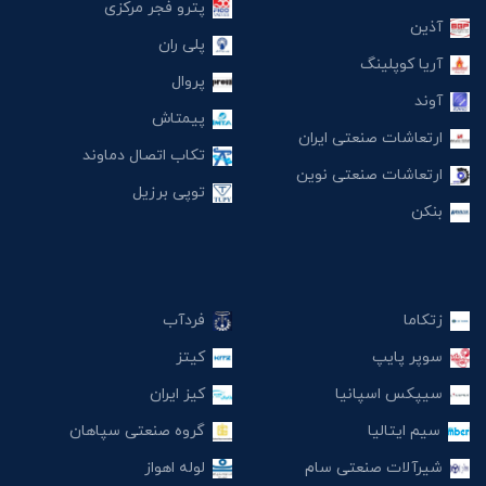
پترو فجر مرکزی
آذین
پلی ران
آریا کوپلینگ
پروال
آوند
پیمتاش
ارتعاشات صنعتی ایران
تکاب اتصال دماوند
ارتعاشات صنعتی نوین
توپی برزیل
بنکن
زتکاما
فردآب
سوپر پایپ
کیتز
سیپکس اسپانیا
کیز ایران
سیم ایتالیا
گروه صنعتی سپاهان
شیرآلات صنعتی سام
لوله اهواز