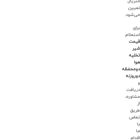
متریال
تعیین
می‌شود.
برای
استعلام
قیمت
شیر
تخلیه
هوا
دومحفظه
دوروزنه
و
دریافت
مشاوره،
از
طریق
تماس
با
ما
اقدام