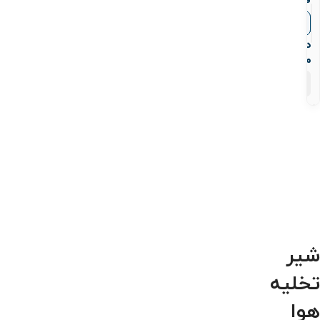
فلنجدار
چدنی
▼
قیمت‌ها
دومحفظه
دوروزنه
میراب
۸
محصول
شیر
تخلیه
هوا