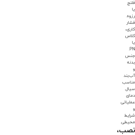
فلنج
یا
رزوه.
فشار
کاری،
کلاس
یا
PN.
جنس
بدنه
و
آب‌بند
مناسب
سیال.
دمای
عملیاتی
و
شرایط
محیطی.
نصب،