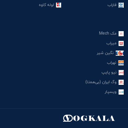
فاراب
لوله کاوه
مک Mech
میراب
نگین شیر
نهراب
نیو پایپ
وگ ایران (بی‌همتا)
ویسپار