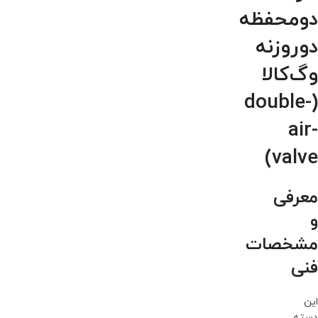
دومحفظه
دوروزنه
وگ‌کالا
(double-
air-
valve)
معرفی
و
مشخصات
فنی
این
دسته