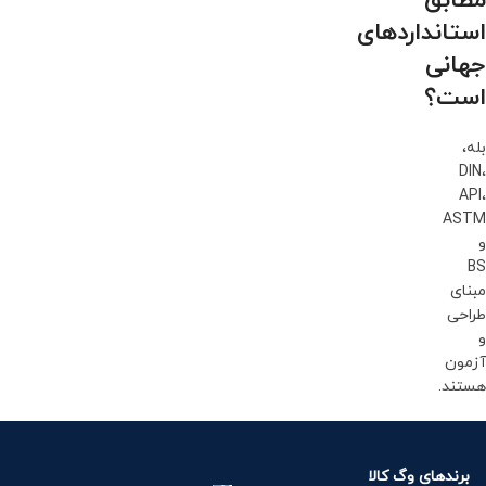
مطابق
استانداردهای
جهانی
است؟
بله،
DIN،
API،
ASTM
و
BS
مبنای
طراحی
و
آزمون
هستند.
برندهای وگ کالا