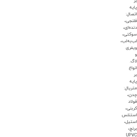
بر
پایه
اتصال:
فلنجی،
دنده‌ای،
سوکتی،
لب‌به‌لب،
ویفری
و
لاگ.
انواع
بر
پایه
متریال:
چدن،
فولاد
کربنی،
استنلس
استیل،
برنج،
UPVC