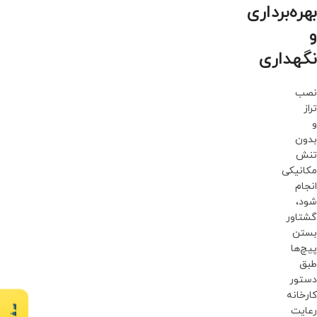
بهره‌برداری
و
نگهداری
نصب
تراز
و
بدون
تنش
مکانیکی
انجام
شود،
گشتاور
بستن
پیچ‌ها
طبق
دستور
کارخانه
رعایت