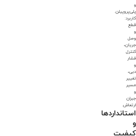
و
پلی‌پروپیلن.
کاربرد:
قطع
و
وصل
جریان،
کنترل
فشار
و
دبی،
تغییر
مسیر
و
جبران
ارتعاش.
استانداردها
و
کیفیت