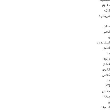
دقیق
ارائه
می‌شود.
سایز
نامی
و
استاندارد
فلنج
یا
رزوه.
فشار
کاری،
کلاس
یا
PN.
جنس
بدنه
و
آب‌بند