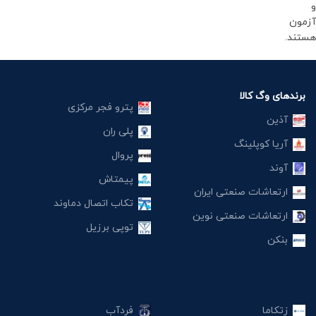
و
آزمون
هستند.
برندهای وگ کالا
پترو فجر مرکزی
آذین
پلی ران
آریا کوپلینگ
پروال
آوند
پیمتاش
ارتعاشات صنعتی ایران
تکاب اتصال دماوند
ارتعاشات صنعتی نوین
توپی برزیل
بنکن
زتکاما
فردآب