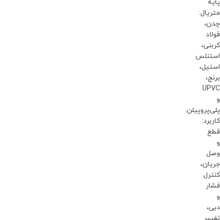
پایه
متریال:
چدن،
فولاد
کربنی،
استنلس
استیل،
برنج،
UPVC
و
پلی‌پروپیلن.
کاربرد:
قطع
و
وصل
جریان،
کنترل
فشار
و
دبی،
تغییر