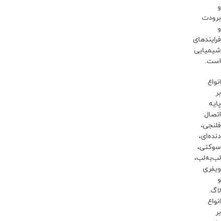
و
برودت
و
فرایندهای
شیمیایی
است.
انواع
بر
پایه
اتصال:
فلنجی،
دنده‌ای،
سوکتی،
لب‌به‌لب،
ویفری
و
لاگ.
انواع
بر