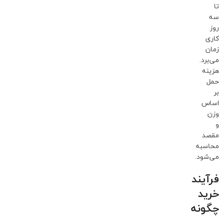
تا
سه
روز
کاری
زمان
می‌برد.
هزینه
حمل
بر
اساس
وزن
و
مقصد
محاسبه
می‌شود.
فرآیند
خرید
چگونه