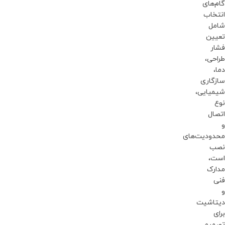
گام‌های
انتخاب
شامل
تعیین
فشار
طراحی،
دما،
سازگاری
شیمیایی،
نوع
اتصال
و
محدودیت‌های
نصب
است،
مدارک
فنی
و
دیتاشیت
برای
تصمیم