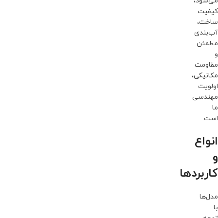
می‌شود،
کیفیت
ساخت،
آب‌بندی
مطمئن
و
مقاومت
مکانیکی،
اولویت
مهندسی
ما
است.
انواع
و
کاربردها
مدل‌ها
با