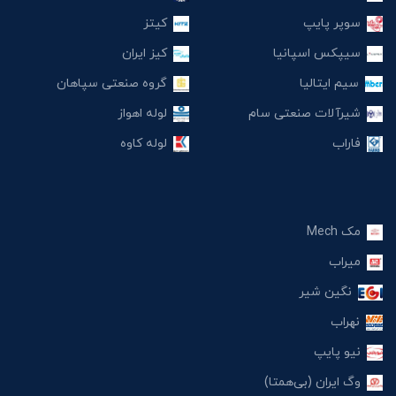
سوپر پایپ
کیتز
سیپکس اسپانیا
کیز ایران
سیم ایتالیا
گروه صنعتی سپاهان
شیرآلات صنعتی سام
لوله اهواز
فاراب
لوله کاوه
مک Mech
میراب
نگین شیر
نهراب
نیو پایپ
وگ ایران (بی‌همتا)