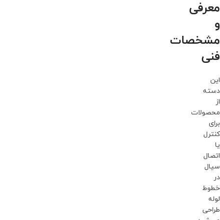
معرفی
و
مشخصات
فنی
این
دسته
از
محصولات
برای
کنترل
یا
اتصال
سیال
در
خطوط
لوله
طراحی