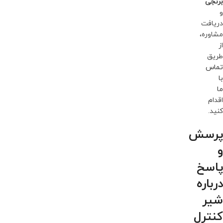
برنجی
و
دریافت
مشاوره،
از
طریق
تماس
با
ما
اقدام
کنید.
پرسش
و
پاسخ
درباره
شیر
کنترل