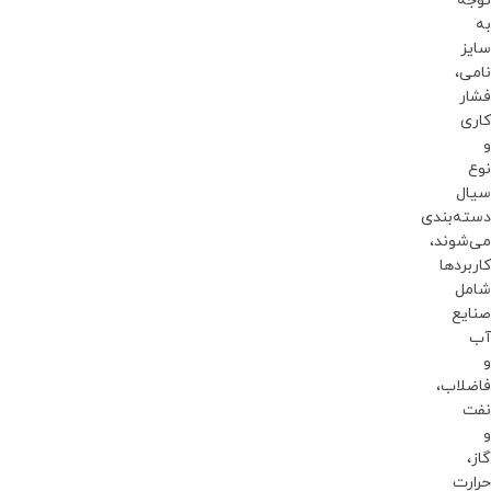
توجه
به
سایز
نامی،
فشار
کاری
و
نوع
سیال
دسته‌بندی
می‌شوند،
کاربردها
شامل
صنایع
آب
و
فاضلاب،
نفت
و
گاز،
حرارت