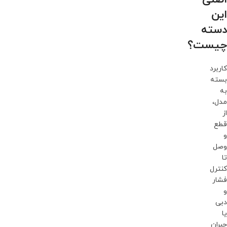
این
دسته
چیست؟
کاربرد
بسته
به
مدل،
از
قطع
و
وصل
تا
کنترل
فشار
و
دبی
یا
جبران