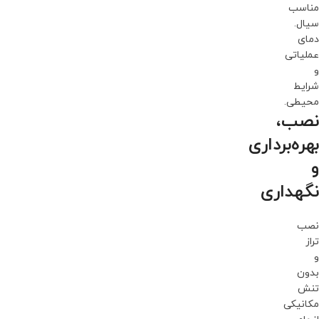
مناسب
سیال.
دمای
عملیاتی
و
شرایط
محیطی.
نصب،
بهره‌برداری
و
نگهداری
نصب
تراز
و
بدون
تنش
مکانیکی