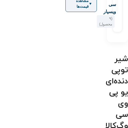
مشاهده
▼
سی
قیمت‌ها
ویسپار
(۹
محصول)
شیر
توپی
دنده‌ای
یو پی
وی
سی
وگ‌کالا