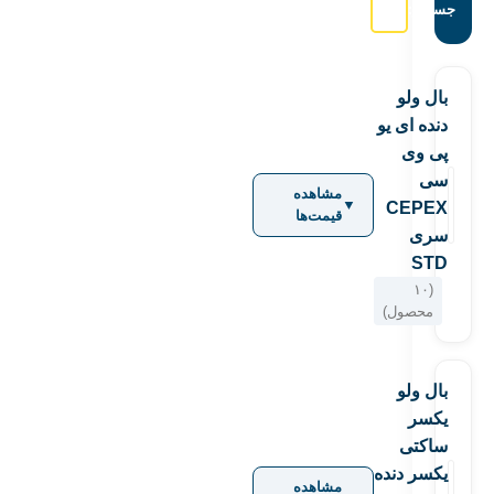
جستجو:
بال ولو
دنده ای یو
پی وی
سی
مشاهده
▼
CEPEX
قیمت‌ها
سری
STD
(۱۰
محصول)
بال ولو
یکسر
ساکتی
یکسر دنده
مشاهده