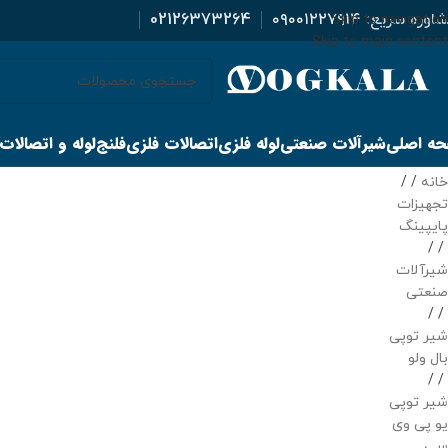
اوره سریع:
۰۹۰۰۱۲۲۷۹۱۴
02126373264
Skip to navigation
Skip to main content
ه اصلی
شیرآلات صنعتی
لوله فلزی
اتصالات فلزی
فلنج
لوله و اتصالات
خانه
/
تجهیزات
پایپینگ
/
شیرآلات
صنعتی
/
شیر توپی
بال ولو
/
شیر توپی
یو پی وی
سی