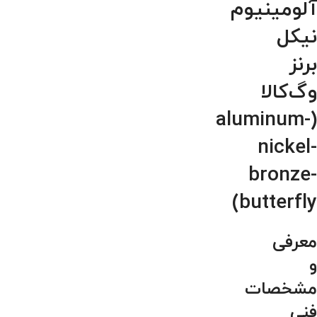
آلومینیوم
نیکل
برنز
وگ‌کالا
(aluminum-
nickel-
bronze-
butterfly)
معرفی
و
مشخصات
فنی