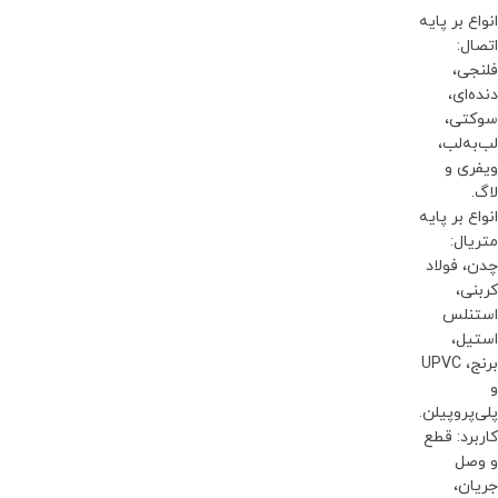
انواع بر پایه
اتصال:
فلنجی،
دنده‌ای،
سوکتی،
لب‌به‌لب،
ویفری و
لاگ.
انواع بر پایه
متریال:
چدن، فولاد
کربنی،
استنلس
استیل،
برنج، UPVC
و
پلی‌پروپیلن.
کاربرد: قطع
و وصل
جریان،