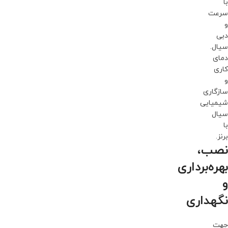
با
سرعت
و
دبی
سیال.
دمای
کاری
و
سازگاری
شیمیایی
سیال
با
برنز.
نصب،
بهره‌برداری
و
نگهداری
جهت