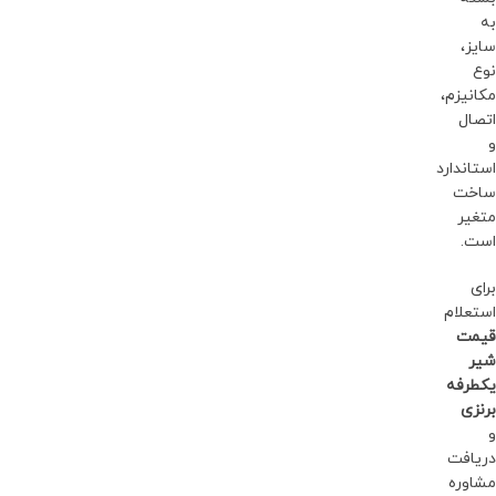
به
سایز،
نوع
مکانیزم،
اتصال
و
استاندارد
ساخت
متغیر
است.
برای
استعلام
قیمت
شیر
یکطرفه
برنزی
و
دریافت
مشاوره