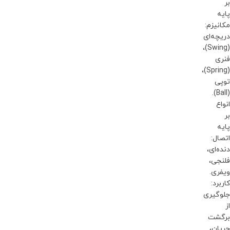
بر
پایه
مکانیزم:
دریچه‌ای
(Swing)،
فنری
(Spring)،
توپی
(Ball).
انواع
بر
پایه
اتصال:
دنده‌ای،
فلنجی،
ویفری.
کاربرد:
جلوگیری
از
برگشت
جریان،