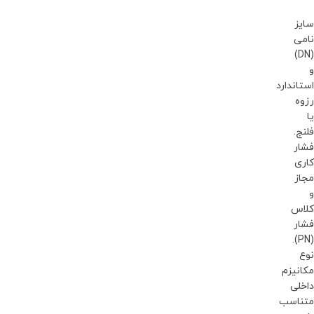
سایز
نامی
(DN)
و
استاندارد
رزوه
یا
فلنج.
فشار
کاری
مجاز
و
کلاس
فشار
(PN).
نوع
مکانیزم
داخلی
متناسب