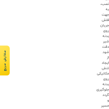
نصب،
به
جهت
فلش
جریان
روی
بدنه
شیر
دقت
سفارش سریع
شود.
از
ایجاد
تنش
مکانیکی
روی
بدنه
جلوگیری
گردد
و
مسیر