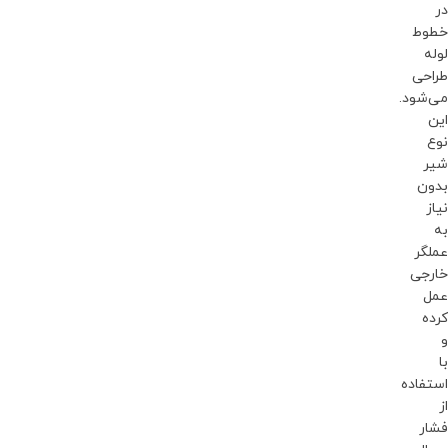
در
خطوط
لوله
طراحی
می‌شود.
این
نوع
شیر
بدون
نیاز
به
عملگر
خارجی
عمل
کرده
و
با
استفاده
از
فشار