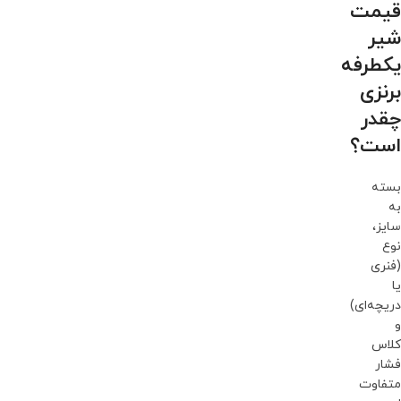
قیمت
شیر
یکطرفه
برنزی
چقدر
است؟
بسته
به
سایز،
نوع
(فنری
یا
دریچه‌ای)
و
کلاس
فشار
متفاوت