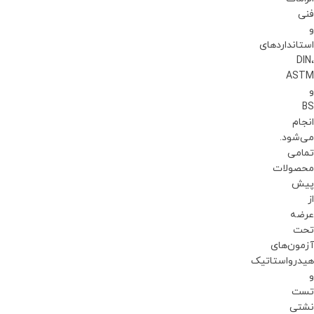
فنی
و
استانداردهای
DIN،
ASTM
و
BS
انجام
می‌شود.
تمامی
محصولات
پیش
از
عرضه
تحت
آزمون‌های
هیدرواستاتیک
و
تست
نشتی