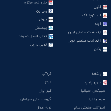
پترو فجر مرکزی
آذین
پلی ران
آریا کوپلینگ
پروال
آوند
پیمتاش
ارتعاشات صنعتی ایران
تکاب اتصال دماوند
ارتعاشات صنعتی نوین
توپی برزیل
بنکن
زتکاما
فردآب
سوپر پایپ
کیتز
سیپکس اسپانیا
کیز ایران
سیم ایتالیا
گروه صنعتی سپاهان
شیرآلات صنعتی سام
لوله اهواز