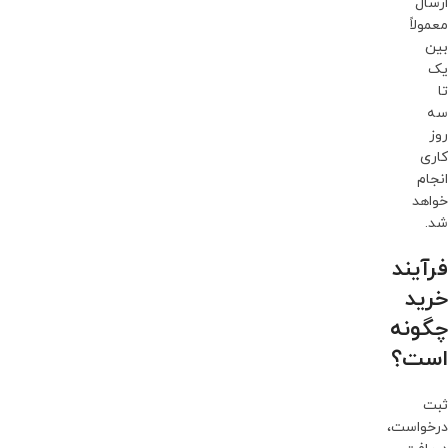
ارسال
معمولاً
بین
یک
تا
سه
روز
کاری
انجام
خواهد
شد.
فرآیند
خرید
چگونه
است؟
ثبت
درخواست،