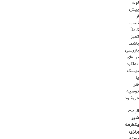
لوله
پیش
از
نصب
کاملاً
تمیز
باشد.
بازرسی
دوره‌ای
عملکرد
دیسک
یا
فنر
توصیه
می‌شود.
قیمت
شیر
یکطرفه
برنزی
بسته