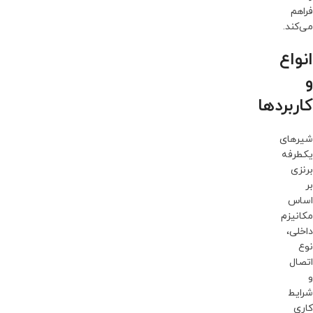
فراهم
می‌کند.
انواع
و
کاربردها
شیرهای
یکطرفه
برنزی
بر
اساس
مکانیزم
داخلی،
نوع
اتصال
و
شرایط
کاری