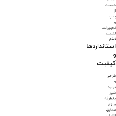
حفاظت
از
پمپ
و
تجهیزات،
تثبیت
فشار.
استانداردها
و
کیفیت
طراحی
و
تولید
شیر
یکطرفه
برنزی
مطابق
الزامات