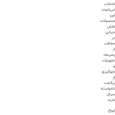
انتخاب
می‌شوند.
این
محصولات
نقش
حیاتی
در
حفاظت
از
پمپ‌ها،
تجهیزات
و
جلوگیری
از
برگشت
ناخواسته
سیال
دارند.
انواع