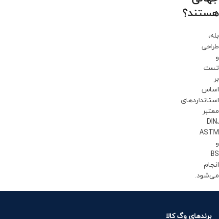
هستند؟
بله،
طراحی
و
تست
بر
اساس
استانداردهای
معتبر
DIN،
ASTM
و
BS
انجام
می‌شود.
برندهای وگ کالا