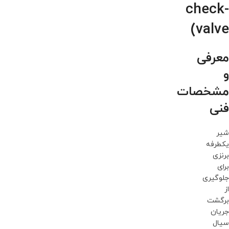
check-
valve)
معرفی
و
مشخصات
فنی
شیر
یکطرفه
برنزی
برای
جلوگیری
از
برگشت
جریان
سیال