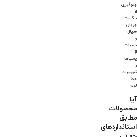
جلوگیری
از
برگشت
جریان
سیال
و
حفاظت
از
پمپ‌ها
و
تجهیزات
خط
لوله.
آیا
محصولات
مطابق
استانداردهای
جهانی