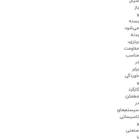
سیال
باز
و
بسته
می‌شود.
بدنه
برنزی،
مقاومت
مناسب
در
برابر
خوردگی
و
کارکرد
مطمئن
در
سیستم‌های
تاسیساتی
و
صنعتی
را