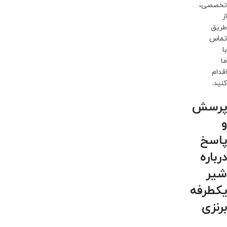
تخصصی،
از
طریق
تماس
با
ما
اقدام
کنید.
پرسش
و
پاسخ
درباره
شیر
یکطرفه
برنزی