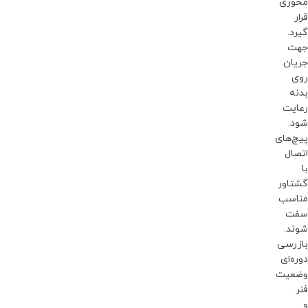
محوری
قرار
گیرد.
جهت
جریان
روی
بدنه
رعایت
شود.
پیچ‌های
اتصال
با
گشتاور
مناسب
سفت
شوند.
بازرسی
دوره‌ای
وضعیت
فنر
و