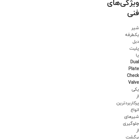
ویژگی‌های
فنی
شیر
یکطرفه
دبل
پلیت
یا
Dual
Plate
Check
Valve
یکی
از
پرکاربردترین
انواع
شیرهای
جلوگیری
از
برگشت