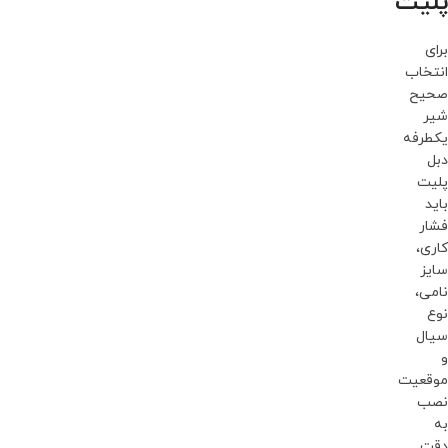
پلیت
برای
انتخاب
صحیح
شیر
یکطرفه
دبل
پلیت
باید
فشار
کاری،
سایز
نامی،
نوع
سیال
و
موقعیت
نصب
به
دقت