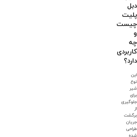
دبل
پلیت
چیست
و
چه
کاربردی
دارد؟
این
نوع
شیر
برای
جلوگیری
از
برگشت
جریان
طراحی
شده