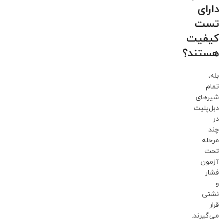
دارای
تست
کیفیت
هستند؟
بله،
تمام
شیرهای
دبل‌پلیت
در
چند
مرحله
تحت
آزمون
فشار
و
نشتی
قرار
می‌گیرند.