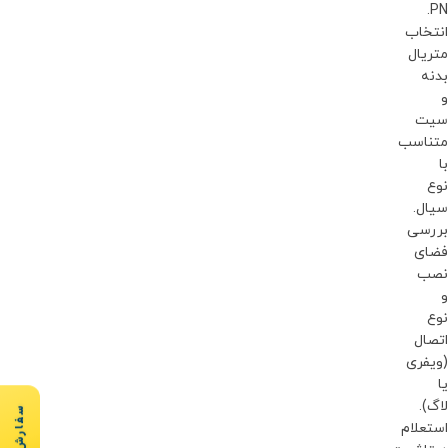
PN.
انتخاب
متریال
بدنه
و
سیت
متناسب
با
نوع
سیال.
بررسی
فضای
نصب
و
نوع
اتصال
(ویفری
یا
لاگ).
سفارش سریع
استعلام