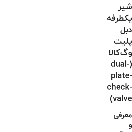
شیر
یکطرفه
دبل
پلیت
وگ‌کالا
(dual-
plate-
check-
valve)
معرفی
و