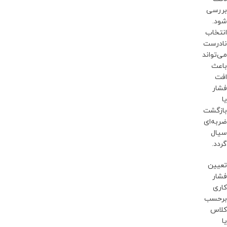
بررسی
شود.
انتخاب
نادرست
می‌تواند
باعث
افت
فشار
یا
بازگشت
ضربه‌ای
سیال
گردد.
تعیین
فشار
کاری
برحسب
کلاس
یا