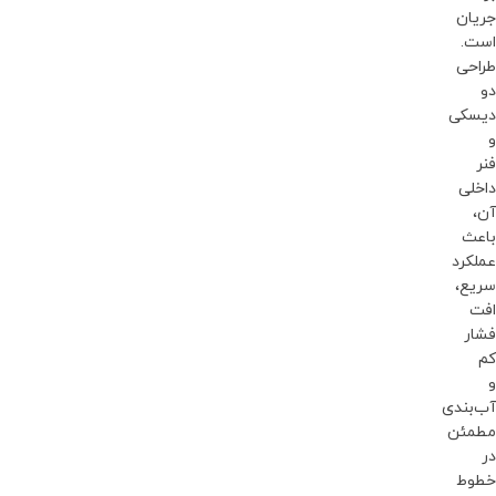
جریان
است.
طراحی
دو
دیسکی
و
فنر
داخلی
آن،
باعث
عملکرد
سریع،
افت
فشار
کم
و
آب‌بندی
مطمئن
در
خطوط