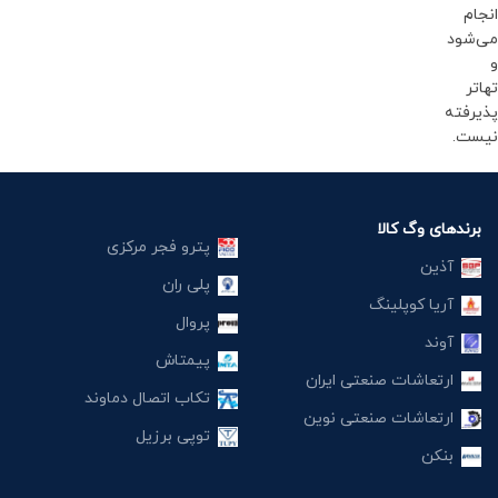
انجام
می‌شود
و
تهاتر
پذیرفته
نیست.
برندهای وگ کالا
پترو فجر مرکزی
آذین
پلی ران
آریا کوپلینگ
پروال
آوند
پیمتاش
ارتعاشات صنعتی ایران
تکاب اتصال دماوند
ارتعاشات صنعتی نوین
توپی برزیل
بنکن