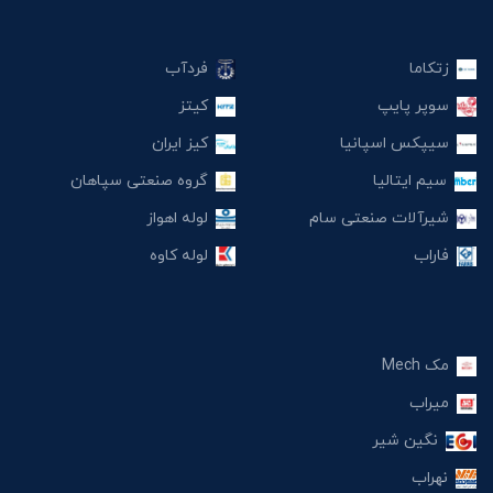
زتکاما
فردآب
سوپر پایپ
کیتز
سیپکس اسپانیا
کیز ایران
سیم ایتالیا
گروه صنعتی سپاهان
شیرآلات صنعتی سام
لوله اهواز
فاراب
لوله کاوه
مک Mech
میراب
نگین شیر
نهراب