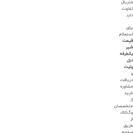
متریال
تفاوت
دارد.
برای
استعلام
قیمت
شیر
یکطرفه
دبل
پلیت
و
دریافت
مشاوره
خرید
از
متخصصان
وگ‌کالا،
از
طریق
صفحه