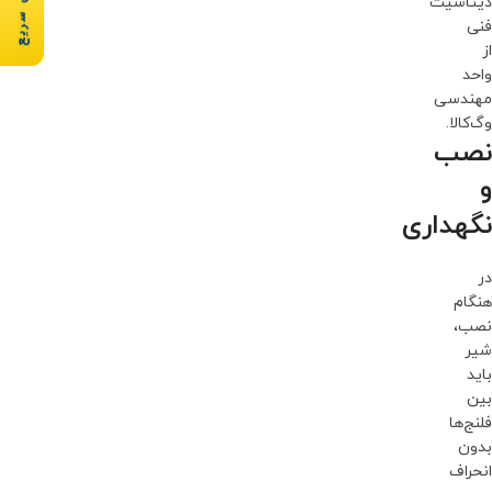
دیتاشیت
فنی
از
واحد
مهندسی
وگ‌کالا.
نصب
و
نگهداری
در
هنگام
نصب،
شیر
باید
بین
فلنج‌ها
بدون
انحراف