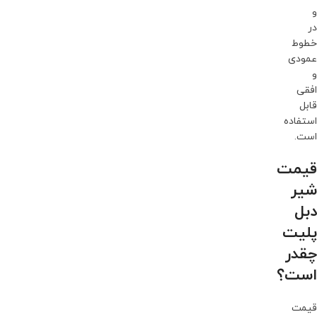
و
در
خطوط
عمودی
و
افقی
قابل
استفاده
است.
قیمت
شیر
دبل
پلیت
چقدر
است؟
قیمت