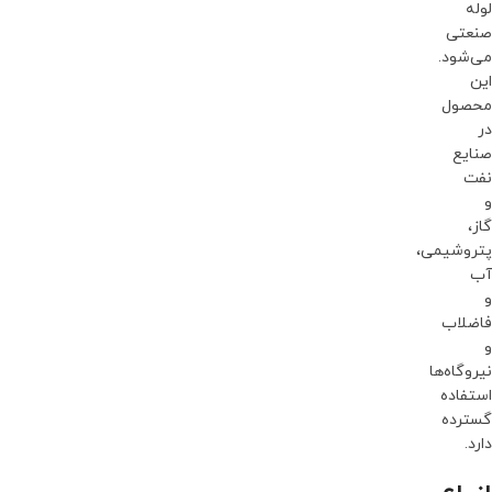
لوله
صنعتی
می‌شود.
این
محصول
در
صنایع
نفت
و
گاز،
پتروشیمی،
آب
و
فاضلاب
و
نیروگاه‌ها
استفاده
گسترده
دارد.