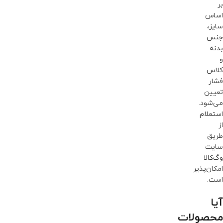
بر
اساس
سایز،
جنس
بدنه
و
کلاس
فشار
تعیین
می‌شود.
استعلام
از
طریق
سایت
وگ‌کالا
امکان‌پذیر
است.
آیا
محصولات