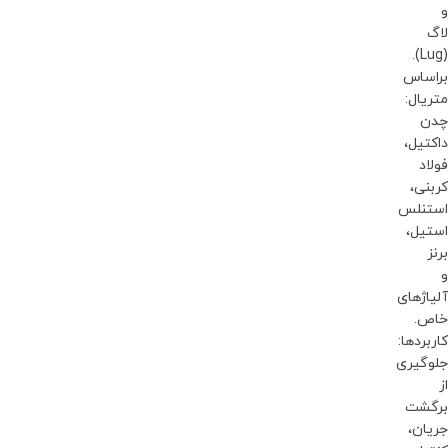
و
لاگ
(Lug).
براساس
متریال:
چدن
داکتیل،
فولاد
کربنی،
استنلس
استیل،
برنز
و
آلیاژهای
خاص.
کاربردها:
جلوگیری
از
برگشت
جریان،