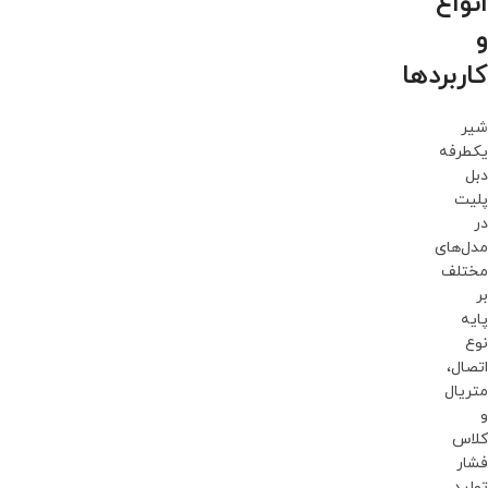
انواع
و
کاربردها
شیر
یکطرفه
دبل
پلیت
در
مدل‌های
مختلف
بر
پایه
نوع
اتصال،
متریال
و
کلاس
فشار
تولید