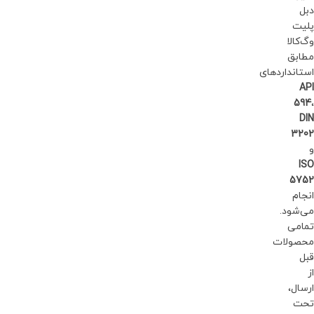
دبل
پلیت
وگ‌کالا
مطابق
استانداردهای
API
594
،
DIN
3202
و
ISO
5752
انجام
می‌شود.
تمامی
محصولات
قبل
از
ارسال،
تحت