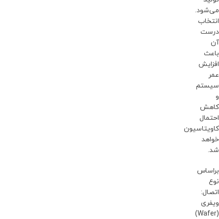
می‌شود.
انتخاب
درست
آن
باعث
افزایش
عمر
سیستم
و
کاهش
احتمال
کاویتاسیون
خواهد
شد.
براساس
نوع
اتصال:
ویفری
(Wafer)