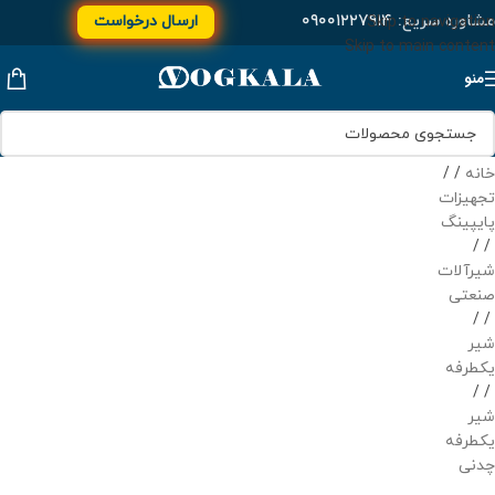
مشاوره سریع:
۰۹۰۰۱۲۲۷۹۱۴
ارسال درخواست
Skip to navigation
Skip to main content
منو
خانه
/
تجهیزات
پایپینگ
/
شیرآلات
صنعتی
/
شیر
یکطرفه
/
شیر
یکطرفه
چدنی