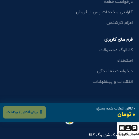
درخواست قطعه
گارانتی و خدمات پس از فروش
اعزام کارشناس
فرم های کاربری
کاتالوگ محصولات
استخدام
درخواست نمایندگی
انتقادات و پیشنهادات
۰
کالای انتخاب شده بمبلغ:
🧾 پیش‌فاکتور / پرداخت
۰ تومان
تیبانی
حساب کاربری
فروشگاه
دانلود اپلیکیشن وگ کالا: