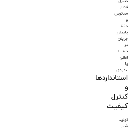
کنترل
فشار
معکوس
و
حفظ
پایداری
جریان
در
خطوط
افقی
یا
عمودی.
استانداردها
و
کنترل
کیفیت
تولید
شیر