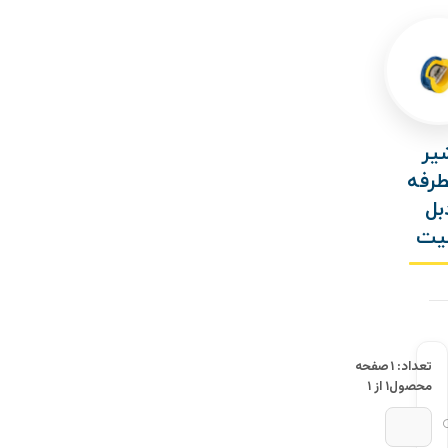
یر
رفه
بل
یت
تعداد: ۱
صفحه
محصول
۱ از ۱