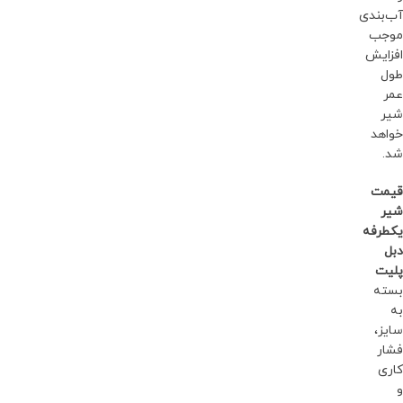
آب‌بندی
موجب
افزایش
طول
عمر
شیر
خواهد
شد.
قیمت
شیر
یکطرفه
دبل
پلیت
بسته
به
سایز،
فشار
کاری
و