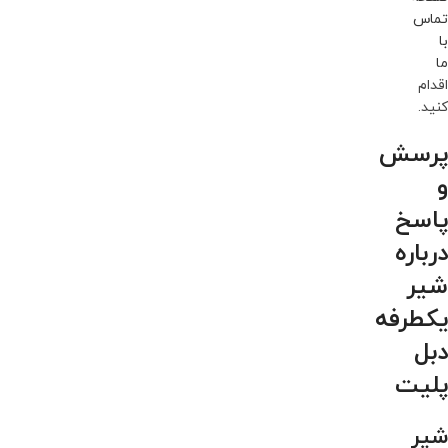
تماس
با
ما
اقدام
کنید.
پرسش
و
پاسخ
درباره
شیر
یکطرفه
دبل
پلیت
شیر