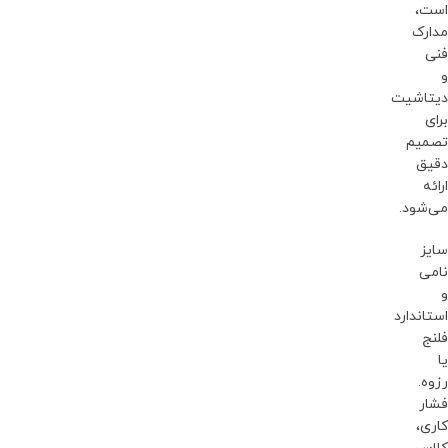
است،
مدارک
فنی
و
دیتاشیت
برای
تصمیم
دقیق
ارائه
می‌شود.
سایز
نامی
و
استاندارد
فلنج
یا
رزوه.
فشار
کاری،