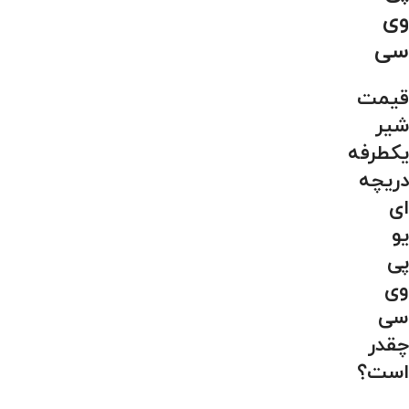
وی
سی
قیمت
شیر
یکطرفه
دریچه
ای
یو
پی
وی
سی
چقدر
است؟