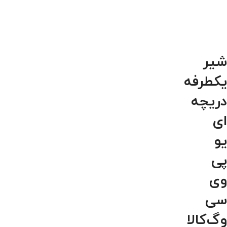
شیر
یکطرفه
دریچه
ای
یو
پی
وی
سی
وگ‌کالا