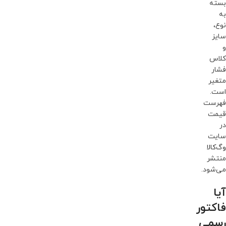
بسته
به
نوع،
سایز
و
کلاس
فشار
متغیر
است.
فهرست
قیمت
در
سایت
وگ‌کالا
منتشر
می‌شود.
آیا
فاکتور
رسمی