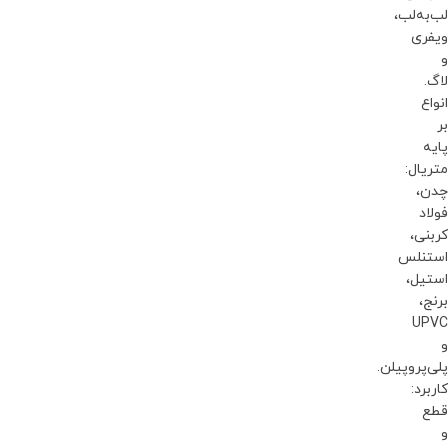
لب‌به‌لب،
ویفری
و
لاگ.
انواع
بر
پایه
متریال:
چدن،
فولاد
کربنی،
استنلس
استیل،
برنج،
UPVC
و
پلی‌پروپیلن.
کاربرد:
قطع
و