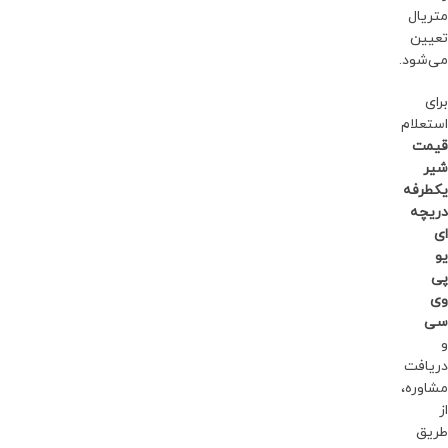
متریال
تعیین
می‌شود.
برای
استعلام
قیمت
شیر
یکطرفه
دریچه
ای
یو
پی
وی
سی
و
دریافت
مشاوره،
از
طریق