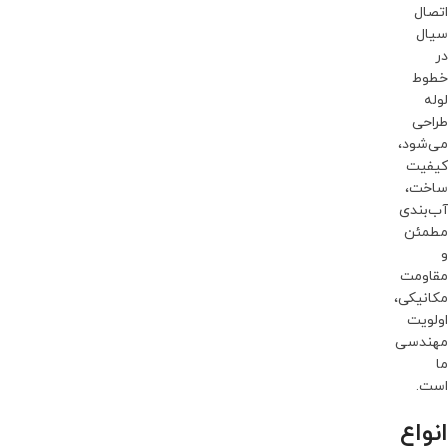
اتصال
سیال
در
خطوط
لوله
طراحی
می‌شود،
کیفیت
ساخت،
آب‌بندی
مطمئن
و
مقاومت
مکانیکی،
اولویت
مهندسی
ما
است.
انواع