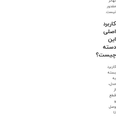
تهاتر
مقدور
نیست.
کاربرد
اصلی
این
دسته
چیست؟
کاربرد
بسته
به
مدل،
از
قطع
و
وصل
تا