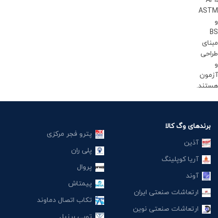
API،
ASTM
و
BS
مبنای
طراحی
و
آزمون
هستند.
برندهای وگ کالا
پترو فجر مرکزی
آذین
پلی ران
آریا کوپلینگ
پروال
آوند
پیمتاش
ارتعاشات صنعتی ایران
تکاب اتصال دماوند
ارتعاشات صنعتی نوین
توپی برزیل