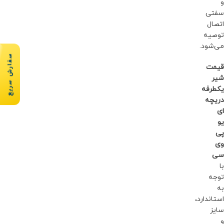
و
سفتی
اتصال
توصیه
می‌شود.
سفارش سریع
قیمت
شیر
یکطرفه
دریچه
ای
یو
پی
وی
سی
با
توجه
به
استاندارد،
سایز
و