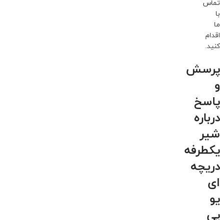
تماس
با
ما
اقدام
کنید.
پرسش
و
پاسخ
درباره
شیر
یکطرفه
دریچه
ای
یو
پی