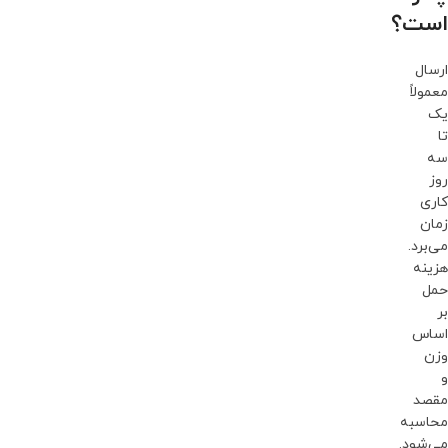
است؟
ارسال
معمولاً
یک
تا
سه
روز
کاری
زمان
می‌برد.
هزینه
حمل
بر
اساس
وزن
و
مقصد
محاسبه
می‌شود.