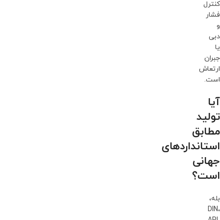
کنترل
فشار
و
دبی
یا
جبران
ارتعاش
است.
آیا
تولید
مطابق
استانداردهای
جهانی
است؟
بله،
DIN،