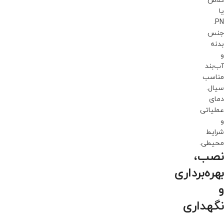
کلاس
یا
PN.
جنس
بدنه
و
آب‌بند
مناسب
سیال.
دمای
عملیاتی
و
شرایط
محیطی.
نصب،
بهره‌برداری
و
نگهداری