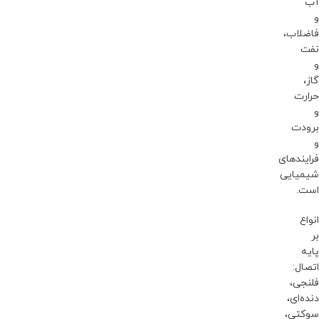
آب
و
فاضلاب،
نفت
و
گاز،
حرارت
و
برودت
و
فرایندهای
شیمیایی
است.
انواع
بر
پایه
اتصال:
فلنجی،
دنده‌ای،
سوکتی،