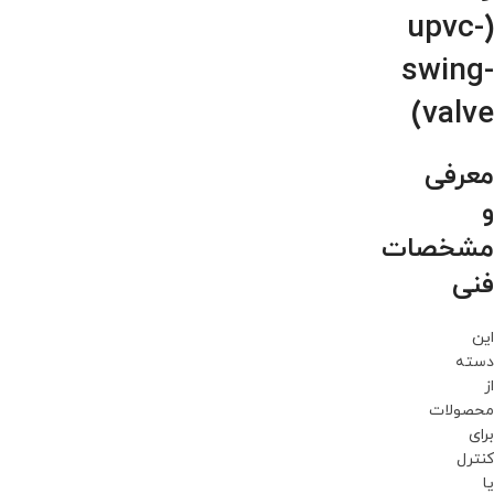
(upvc-
swing-
valve)
معرفی
و
مشخصات
فنی
این
دسته
از
محصولات
برای
کنترل
یا