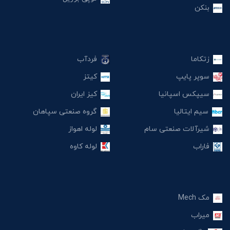
بنکن
زتکاما
فردآب
سوپر پایپ
کیتز
سیپکس اسپانیا
کیز ایران
سیم ایتالیا
گروه صنعتی سپاهان
شیرآلات صنعتی سام
لوله اهواز
فاراب
لوله کاوه
مک Mech
میراب