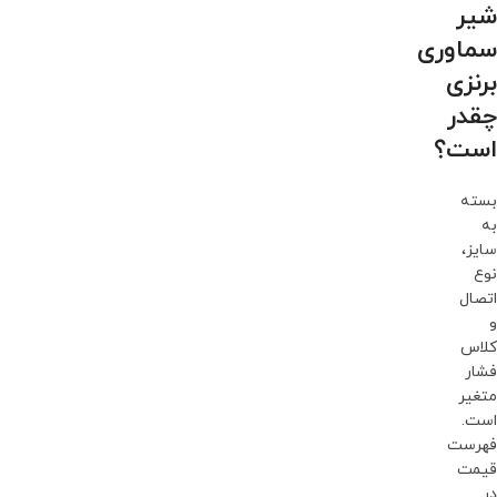
شیر
سماوری
برنزی
چقدر
است؟
بسته
به
سایز،
نوع
اتصال
و
کلاس
فشار
متغیر
است.
فهرست
قیمت
در