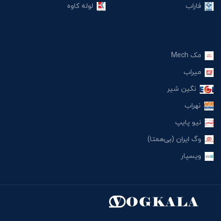
فاراب
لوله کاوه
مک Mech
میراب
نگین شیر
نهراب
نیو پایپ
وگ ایران (بی‌همتا)
ویسپار