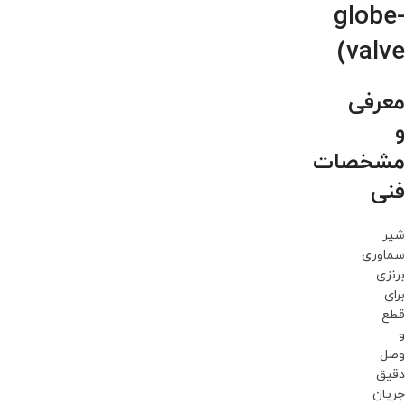
globe-
valve)
معرفی
و
مشخصات
فنی
شیر
سماوری
برنزی
برای
قطع
و
وصل
دقیق
جریان