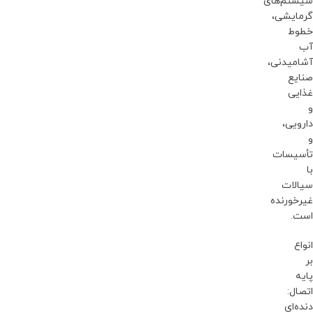
سیستم‌های
گرمایشی،
خطوط
آب
آشامیدنی،
صنایع
غذایی
و
دارویی،
و
تأسیسات
با
سیالات
غیرخورنده
است.
انواع
بر
پایه
اتصال:
دنده‌ای