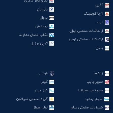
پترو فجر مرکزی
آذین
پلی ران
آریا کوپلینگ
پروال
آوند
پیمتاش
ارتعاشات صنعتی ایران
تکاب اتصال دماوند
ارتعاشات صنعتی نوین
توپی برزیل
بنکن
زتکاما
فردآب
سوپر پایپ
کیتز
سیپکس اسپانیا
کیز ایران
سیم ایتالیا
گروه صنعتی سپاهان
شیرآلات صنعتی سام
لوله اهواز