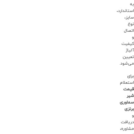
به
استاندارد،
سایز،
نوع
اتصال
و
کیفیت
آلیاژ
تعیین
می‌شود.
برای
استعلام
قیمت
شیر
سماوری
برنزی
و
دریافت
مشاوره،