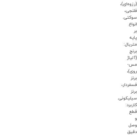
(رزوه‌ای)،
فلنجی،
سوکتی.
انواع
بر
پایه
متریال:
برنج
(آلیاژ
مس-
روی)،
برنز
فسفردار،
برنز
سیلیکونی.
کاربرد:
قطع
و
وصل
دقیق