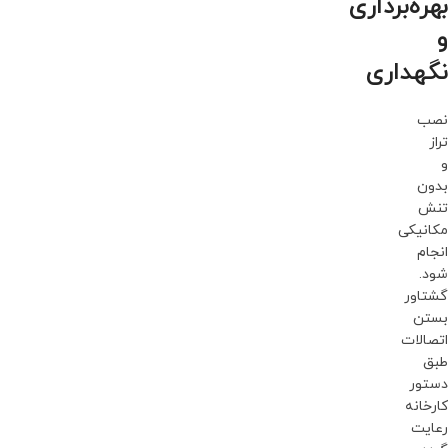
بهره‌برداری
و
نگهداری
نصب
تراز
و
بدون
تنش
مکانیکی
انجام
شود.
گشتاور
بستن
اتصالات
طبق
دستور
کارخانه
رعایت