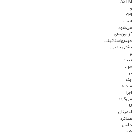
ASTM
و
API
انجام
می‌شود.
آزمون‌های
هیدرواستاتیک،
نشتی‌سنجی
و
تست
مواد
در
چند
مرحله
اجرا
می‌گردد
تا
اطمینان
عملکرد
حاصل
شود.