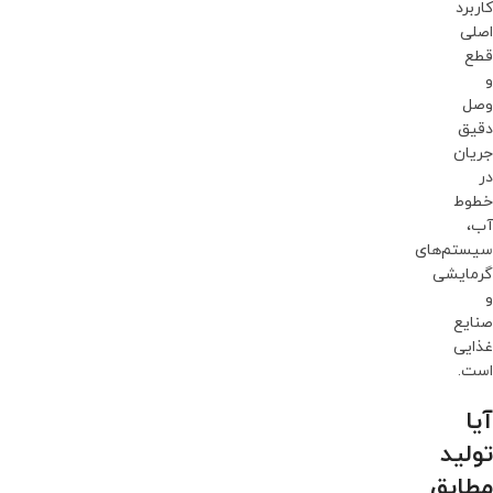
کاربرد
اصلی
قطع
و
وصل
دقیق
جریان
در
خطوط
آب،
سیستم‌های
گرمایشی
و
صنایع
غذایی
است.
آیا
تولید
مطابق