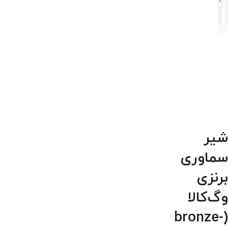
۸
محصول
شیر
سماوری
برنزی
وگ‌کالا
(bronze-