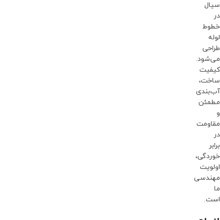
سیال
در
خطوط
لوله
طراحی
می‌شود.
کیفیت
ساخت،
آب‌بندی
مطمئن
و
مقاومت
در
برابر
خوردگی،
اولویت
مهندسی
ما
است.