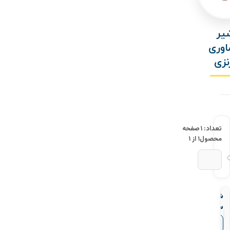
یر
وری
نزی
تعداد: ۱
صفحه
محصول
۱ از ۱
شیر
سماوری
برنزی
▼
قیمت‌ها
سام