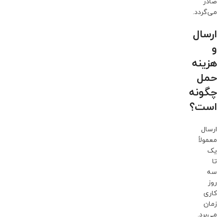
صادر
می‌گردد.
ارسال
و
هزینه
حمل
چگونه
است؟
ارسال
معمولاً
یک
تا
سه
روز
کاری
زمان
می‌برد.