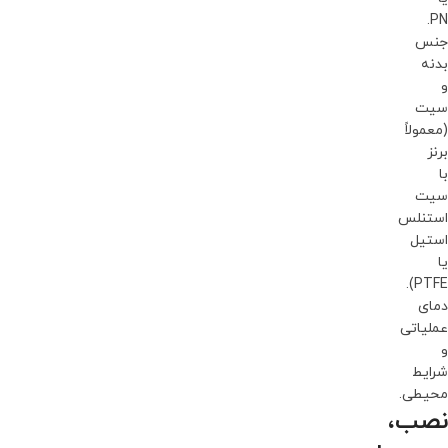
PN.
جنس
بدنه
و
سیت
(معمولاً
برنز
با
سیت
استنلس
استیل
یا
PTFE).
دمای
عملیاتی
و
شرایط
محیطی.
نصب،