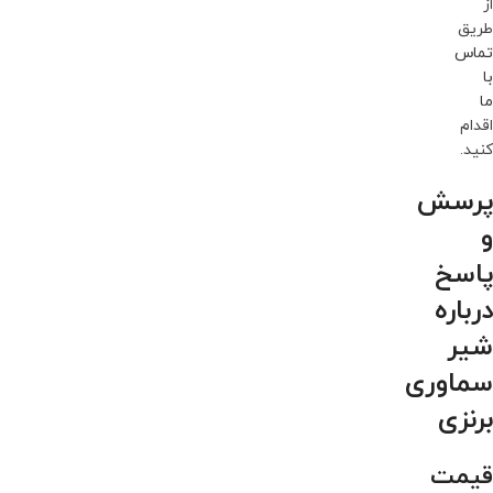
از
طریق
تماس
با
ما
اقدام
کنید.
پرسش
و
پاسخ
درباره
شیر
سماوری
برنزی
قیمت