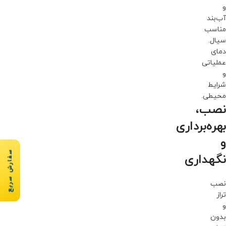
و
آب‌بند
مناسب
سیال.
دمای
عملیاتی
و
شرایط
محیطی.
نصب،
بهره‌برداری
و
سفارش سریع
نگهداری
نصب
تراز
و
بدون