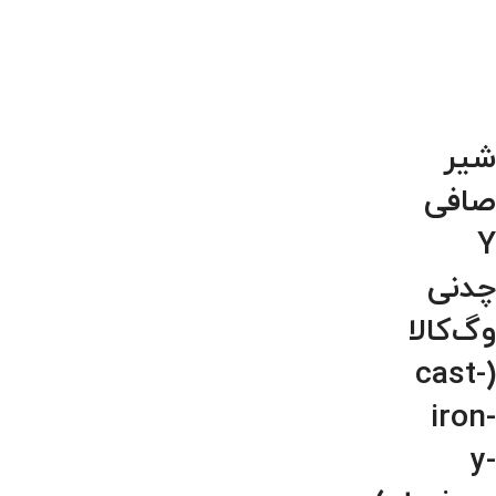
شیر
صافی
Y
چدنی
وگ‌کالا
(cast-
iron-
y-