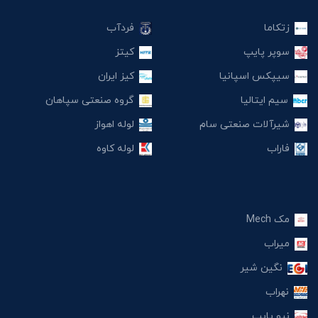
زتکاما
فردآب
سوپر پایپ
کیتز
سیپکس اسپانیا
کیز ایران
سیم ایتالیا
گروه صنعتی سپاهان
شیرآلات صنعتی سام
لوله اهواز
فاراب
لوله کاوه
مک Mech
میراب
نگین شیر
نهراب
نیو پایپ