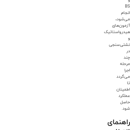
و
BS
انجام
می‌شود،
آزمون‌های
هیدرواستاتیک
و
نشتی‌سنجی
در
چند
مرحله
اجرا
می‌گردد
تا
اطمینان
عملکرد
حاصل
شود.
راهنمای