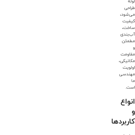
لوله
طراحی
می‌شود،
کیفیت
ساخت،
آب‌بندی
مطمئن
و
مقاومت
مکانیکی،
اولویت
مهندسی
ما
است.
انواع
و
کاربردها