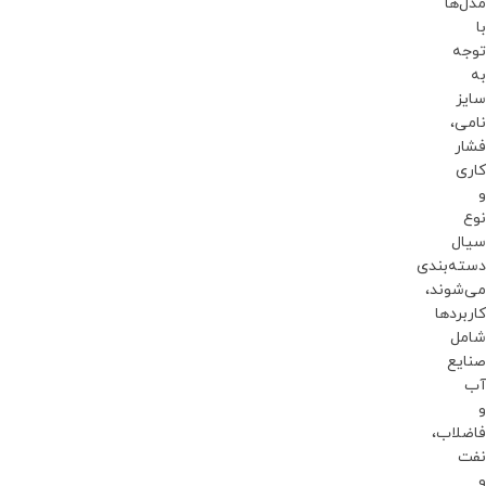
مدل‌ها
با
توجه
به
سایز
نامی،
فشار
کاری
و
نوع
سیال
دسته‌بندی
می‌شوند،
کاربردها
شامل
صنایع
آب
و
فاضلاب،
نفت
و