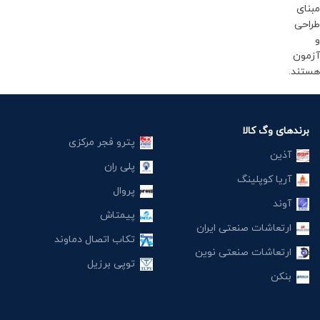
مبنای
طراحی
و
آزمون
هستند.
برندهای وگ کالا
پترو فجر مرکزی
آذین
پلی ران
آریا کوپلینگ
پروال
آوند
پیمتاش
ارتعاشات صنعتی ایران
تکاب اتصال دماوند
ارتعاشات صنعتی نوین
توپی برزیل
بنکن