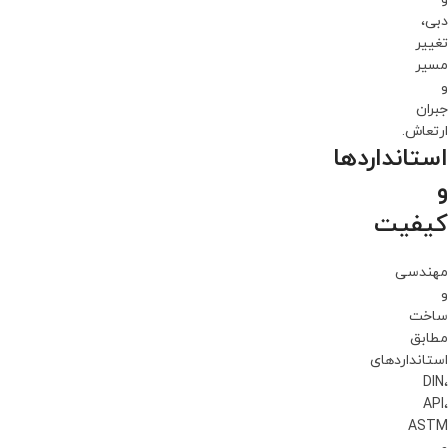
دبی،
تغییر
مسیر
و
جبران
ارتعاش.
استانداردها
و
کیفیت
مهندسی
و
ساخت
مطابق
استانداردهای
DIN،
API،
ASTM