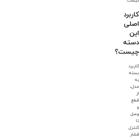
نیست.
کاربرد
اصلی
این
دسته
چیست؟
کاربرد
بسته
به
مدل،
از
قطع
و
وصل
تا
کنترل
فشار