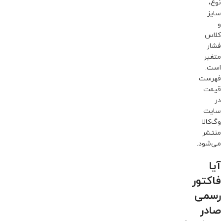
نوع،
سایز
و
کلاس
فشار
متغیر
است.
فهرست
قیمت
در
سایت
وگ‌کالا
منتشر
می‌شود.
آیا
فاکتور
رسمی
صادر