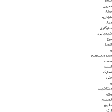
شامل
تعیین
فشار
طراحی،
دما،
سازگاری
شیمیایی،
نوع
اتصال
و
محدودیت‌های
نصب
است،
مدارک
فنی
و
دیتاشیت
برای
تصمیم
دقیق
ارائه