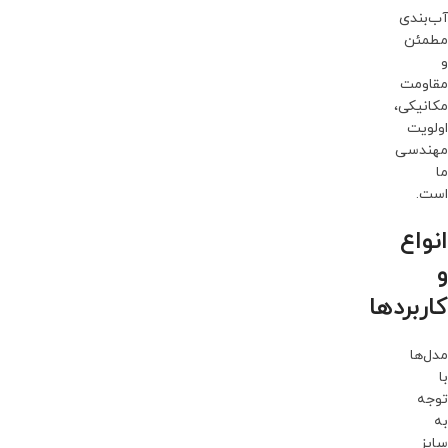
آب‌بندی
مطمئن
و
مقاومت
مکانیکی،
اولویت
مهندسی
ما
است.
انواع
و
کاربردها
مدل‌ها
با
توجه
به
سایز