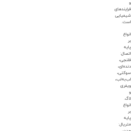
و
فرایندهای
شیمیایی
است.
انواع
بر
پایه
اتصال:
فلنجی،
دنده‌ای،
سوکتی،
لب‌به‌لب،
ویفری
و
لاگ.
انواع
بر
پایه
متریال:
چدن،