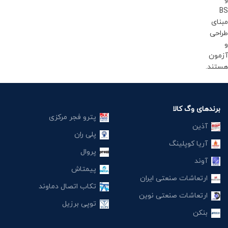
BS
مبنای
طراحی
و
آزمون
هستند.
برندهای وگ کالا
پترو فجر مرکزی
آذین
پلی ران
آریا کوپلینگ
پروال
آوند
پیمتاش
ارتعاشات صنعتی ایران
تکاب اتصال دماوند
ارتعاشات صنعتی نوین
توپی برزیل
بنکن