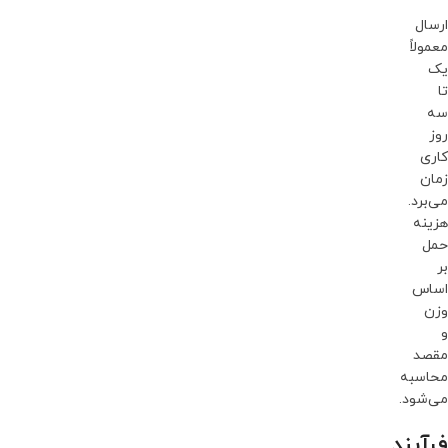
ارسال
معمولاً
یک
تا
سه
روز
کاری
زمان
می‌برد.
هزینه
حمل
بر
اساس
وزن
و
مقصد
محاسبه
می‌شود.
فرآیند