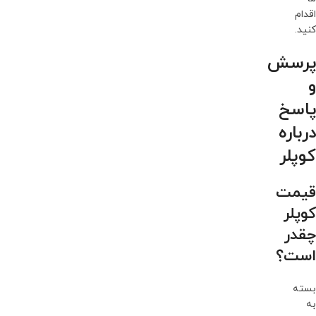
اقدام
کنید.
پرسش
و
پاسخ
درباره
کوپلر
قیمت
کوپلر
چقدر
است؟
بسته
به