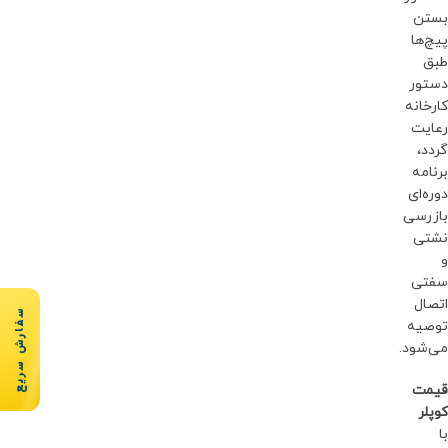
بستن
پیچ‌ها
طبق
دستور
کارخانه
رعایت
گردد،
برنامه
دوره‌ای
بازرسی
نشتی
و
سفتی
اتصال
سفارش سریع
توصیه
می‌شود.
قیمت
کوپلر
با