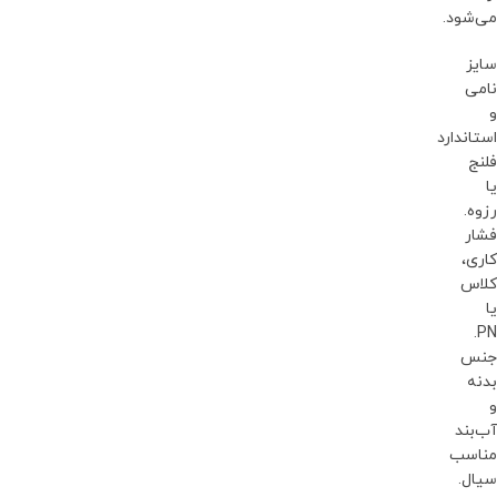
می‌شود.
سایز
نامی
و
استاندارد
فلنج
یا
رزوه.
فشار
کاری،
کلاس
یا
PN.
جنس
بدنه
و
آب‌بند
مناسب
سیال.