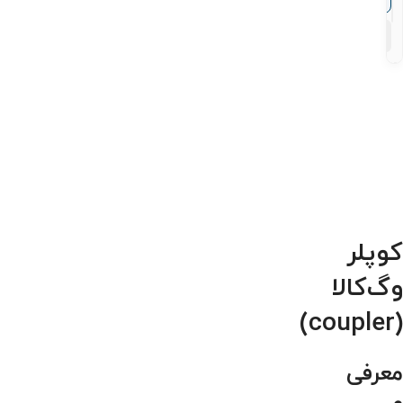
اتیلن
۹
محصول
کوپلر
وگ‌کالا
(coupler)
معرفی