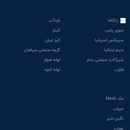
زتکاما
فردآب
سوپر پایپ
کیتز
سیپکس اسپانیا
کیز ایران
سیم ایتالیا
گروه صنعتی سپاهان
شیرآلات صنعتی سام
لوله اهواز
فاراب
لوله کاوه
مک Mech
میراب
نگین شیر
نهراب