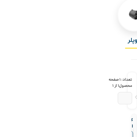
پلر
تعداد: ۱
صفحه
محصول
۱ از ۱
کوپلر
الکتروفیوژن
پلی
▼
قیمت‌ها