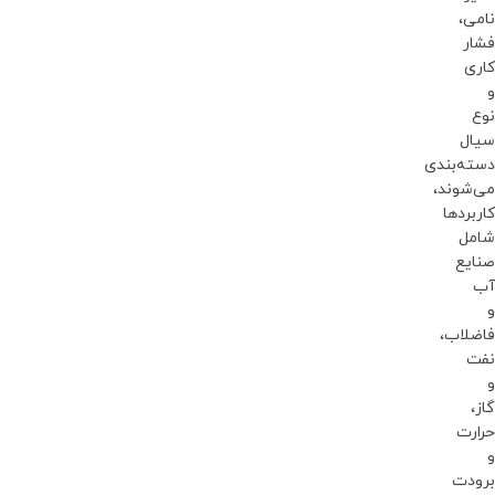
نامی،
فشار
کاری
و
نوع
سیال
دسته‌بندی
می‌شوند،
کاربردها
شامل
صنایع
آب
و
فاضلاب،
نفت
و
گاز،
حرارت
و
برودت