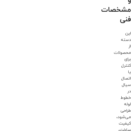
و
مشخصات
فنی
این
دسته
از
محصولات
برای
کنترل
یا
اتصال
سیال
در
خطوط
لوله
طراحی
می‌شود،
کیفیت
ساخت،