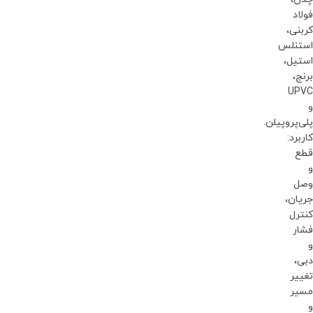
فولاد
کربنی،
استنلس
استیل،
برنج،
UPVC
و
پلی‌پروپیلن.
کاربرد:
قطع
و
وصل
جریان،
کنترل
فشار
و
دبی،
تغییر
مسیر
و