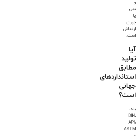
و
دبی
یا
جبران
ارتعاش
است.
آیا
تولید
مطابق
استانداردهای
جهانی
است؟
بله،
DIN،
API،
ASTM
و