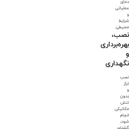
دمای
عملیاتی
و
شرایط
محیطی.
نصب،
بهره‌برداری
و
نگهداری
نصب
تراز
و
بدون
تنش
مکانیکی
انجام
شود،
گشتاور