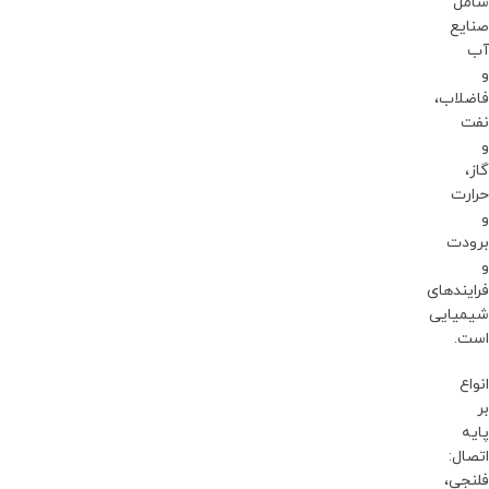
شامل
صنایع
آب
و
فاضلاب،
نفت
و
گاز،
حرارت
و
برودت
و
فرایندهای
شیمیایی
است.
انواع
بر
پایه
اتصال:
فلنجی،