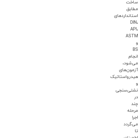
ساخت
مطابق
استانداردهای
DIN،
API،
ASTM
و
BS
انجام
می‌شود،
آزمون‌های
هیدرواستاتیک
و
نشتی‌سنجی
در
چند
مرحله
اجرا
می‌گردد
تا
اطمینان