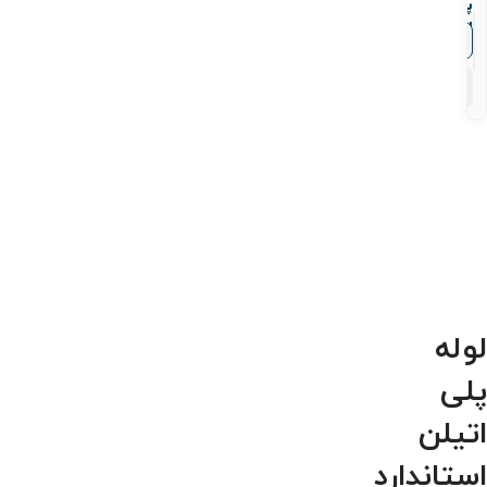
پلی
اتیلن
▼
قیمت‌ها
PE100
۱۴
محصول
لوله
پلی
اتیلن
استاندارد