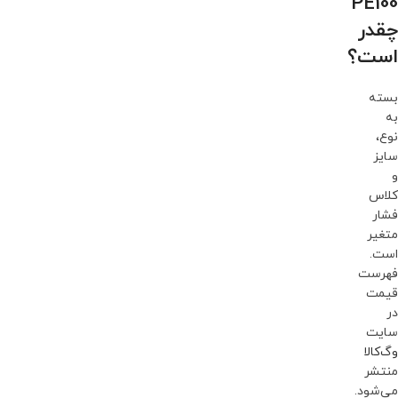
PE100
چقدر
است؟
بسته
به
نوع،
سایز
و
کلاس
فشار
متغیر
است.
فهرست
قیمت
در
سایت
وگ‌کالا
منتشر
می‌شود.