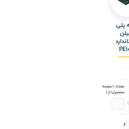
ه پلی
یلن
ندارد
PE1
تعداد: ۱
صفحه
محصول
۱ از ۱
لوله