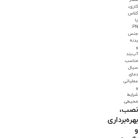
کاری،
کلاس
یا
PN.
جنس
بدنه
و
آب‌بند
مناسب
سیال.
دمای
عملیاتی
و
شرایط
محیطی.
نصب،
بهره‌برداری
و