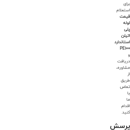
برای
استعلام
قیمت
لوله
پلی
اتیلن
استاندارد
PE100
و
دریافت
مشاوره،
از
طریق
تماس
با
ما
اقدام
کنید.
پرسش