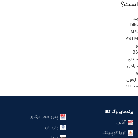
است؟
بله،
DIN،
API،
ASTM
و
BS
مبنای
طراحی
و
آزمون
هستند.
برندهای وگ کالا
پترو فجر مرکزی
آذین
پلی ران
آریا کوپلینگ
پروال