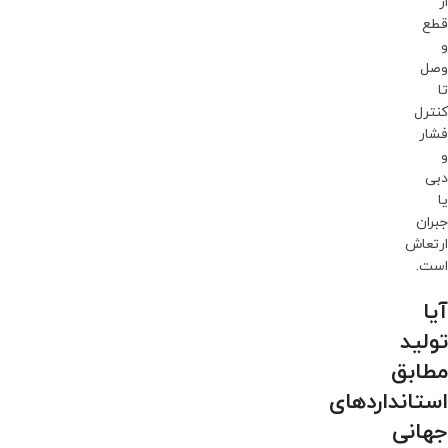
از
قطع
و
وصل
تا
کنترل
فشار
و
دبی
یا
جبران
ارتعاش
است.
آیا
تولید
مطابق
استانداردهای
جهانی