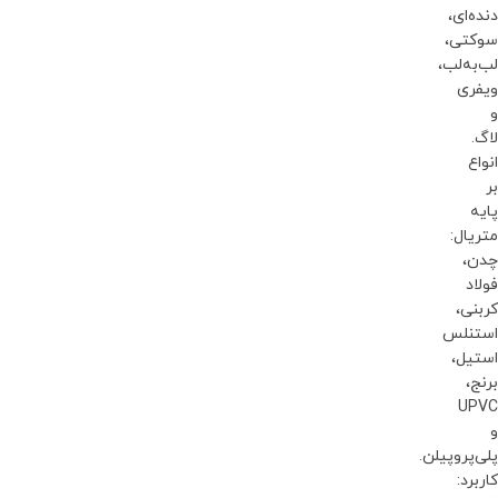
دنده‌ای،
سوکتی،
لب‌به‌لب،
ویفری
و
لاگ.
انواع
بر
پایه
متریال:
چدن،
فولاد
کربنی،
استنلس
استیل،
برنج،
UPVC
و
پلی‌پروپیلن.
کاربرد: