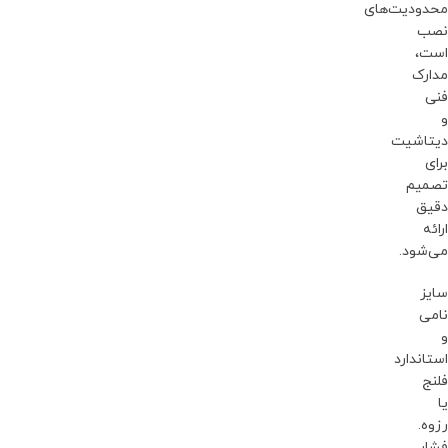
محدودیت‌های
نصب
است،
مدارک
فنی
و
دیتاشیت
برای
تصمیم
دقیق
ارائه
می‌شود.
سایز
نامی
و
استاندارد
فلنج
یا
رزوه.
فشار