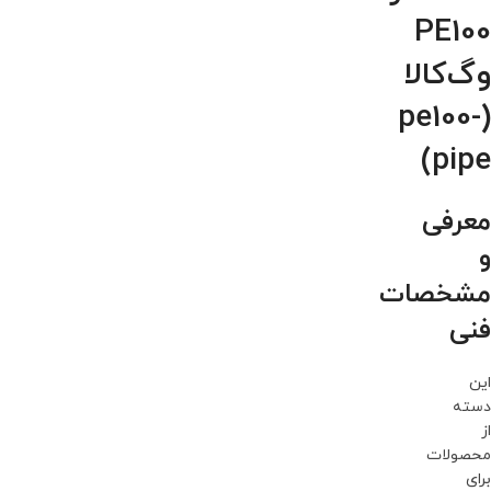
PE100
وگ‌کالا
(pe100-
pipe)
معرفی
و
مشخصات
فنی
این
دسته
از
محصولات
برای