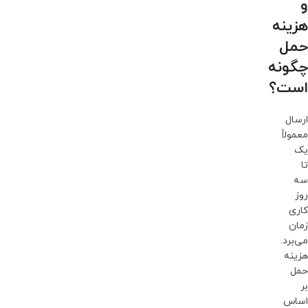
و
هزینه
حمل
چگونه
است؟
ارسال
معمولاً
یک
تا
سه
روز
کاری
زمان
می‌برد.
هزینه
حمل
بر
اساس