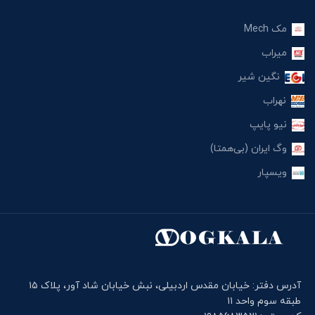
مک Mech
میراب
نگین شیر
نهراب
نیو پایپ
وگ ایران (بی‌همتا)
ویسپار
آدرس دفتر: خیابان مقدس اردبیلی، نبش خیابان شاد آور، پلاک ۱۵
طبقه سوم واحد ۱۱