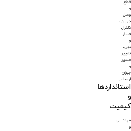
قطع
و
وصل
جریان،
کنترل
فشار
و
دبی،
تغییر
مسیر
و
جبران
ارتعاش.
استانداردها
و
کیفیت
مهندسی
و