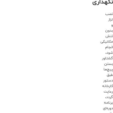
نگهداری
نصب
تراز
و
بدون
تنش
مکانیکی
انجام
شود،
گشتاور
بستن
پیچ‌ها
طبق
دستور
کارخانه
رعایت
گردد،
برنامه
دوره‌ای