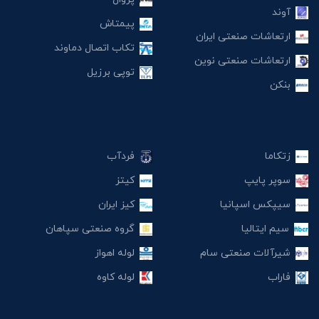
آوند
پیمتاش
ارتعاشات صنعتی ایران
تکاب اتصال دماوند
ارتعاشات صنعتی نوین
توپی برزیل
بنکن
زتکاما
فردآب
سوپر پایپ
کیتز
سیپکس اسپانیا
کیز ایران
سیم ایتالیا
گروه صنعتی سپاهان
شیرآلات صنعتی سام
لوله اهواز
فاراب
لوله کاوه