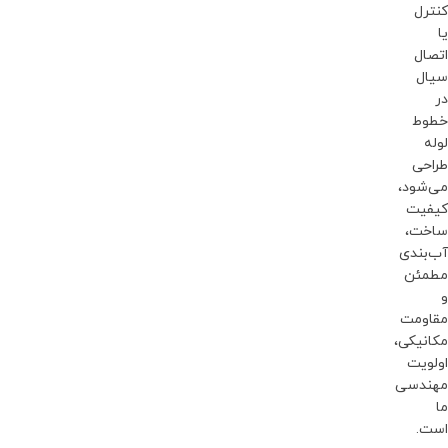
کنترل
یا
اتصال
سیال
در
خطوط
لوله
طراحی
می‌شود،
کیفیت
ساخت،
آب‌بندی
مطمئن
و
مقاومت
مکانیکی،
اولویت
مهندسی
ما
است.