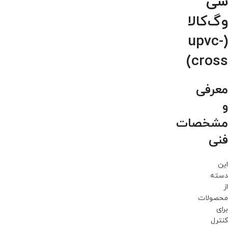
سی
وگ‌کالا
(upvc-
cross)
معرفی
و
مشخصات
فنی
این
دسته
از
محصولات
برای
کنترل