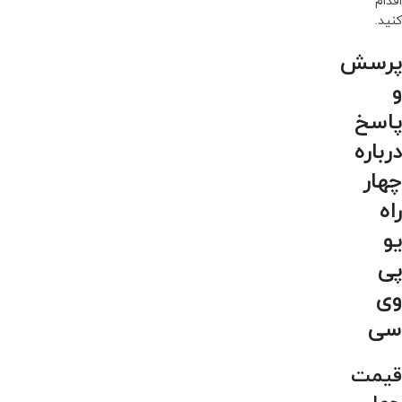
اقدام
کنید.
پرسش
و
پاسخ
درباره
چهار
راه
یو
پی
وی
سی
قیمت