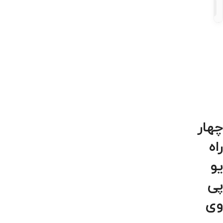
۲
محصول
چهار
راه
یو
پی
وی