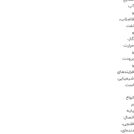
آب
و
فاضلاب،
نفت
و
گاز،
حرارت
و
برودت
و
فرایندهای
شیمیایی
است.
انواع
بر
پایه
اتصال:
فلنجی،
دنده‌ای،