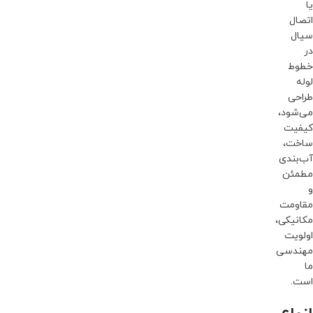
یا
اتصال
سیال
در
خطوط
لوله
طراحی
می‌شود،
کیفیت
ساخت،
آب‌بندی
مطمئن
و
مقاومت
مکانیکی،
اولویت
مهندسی
ما
است.