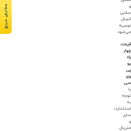
سفارش سریع
و
سفتی
اتصال
توصیه
می‌شود.
قیمت
چهار
راه
یو
پی
وی
سی
با
توجه
به
استاندارد،
سایز
و
متریال