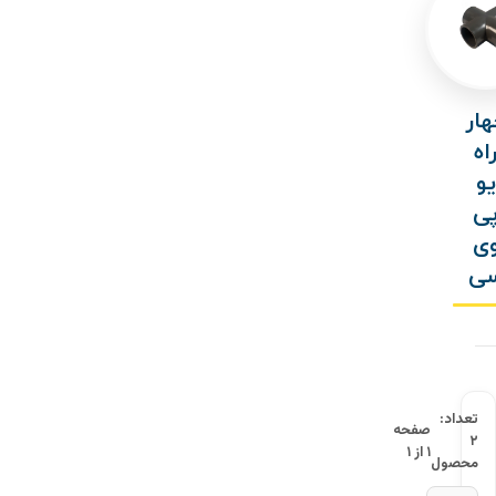
هار
اه
یو
ی
ی
ی
تعداد:
صفحه
۲
۱ از ۱
محصول