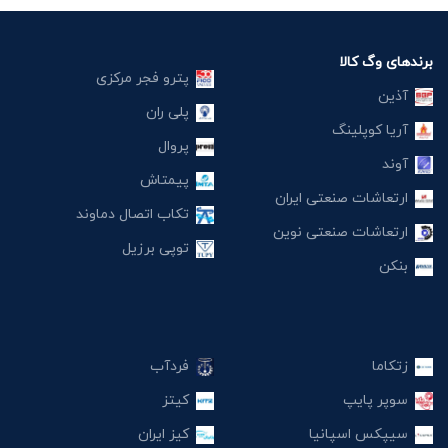
برندهای وگ کالا
پترو فجر مرکزی
آذین
پلی ران
آریا کوپلینگ
پروال
آوند
پیمتاش
ارتعاشات صنعتی ایران
تکاب اتصال دماوند
ارتعاشات صنعتی نوین
توپی برزیل
بنکن
زتکاما
فردآب
سوپر پایپ
کیتز
سیپکس اسپانیا
کیز ایران