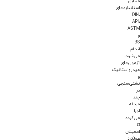
مطابق
استانداردهای
DIN،
API،
ASTM
و
BS
انجام
می‌شود،
آزمون‌های
هیدرواستاتیک
و
نشتی‌سنجی
در
چند
مرحله
اجرا
می‌گردد
تا
اطمینان
عملکرد