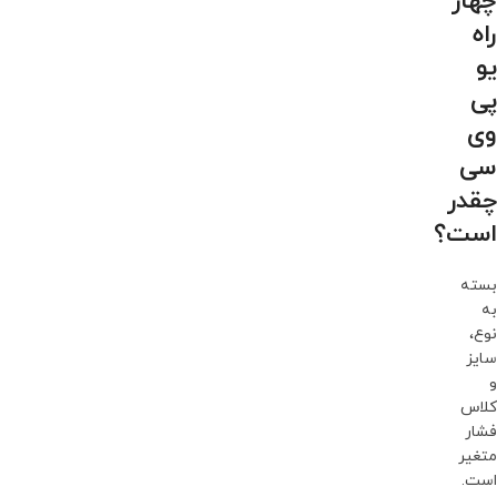
چهار
راه
یو
پی
وی
سی
چقدر
است؟
بسته
به
نوع،
سایز
و
کلاس
فشار
متغیر
است.