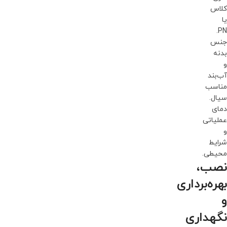
کلاس
یا
PN.
جنس
بدنه
و
آب‌بند
مناسب
سیال.
دمای
عملیاتی
و
شرایط
محیطی.
نصب،
بهره‌برداری
و
نگهداری