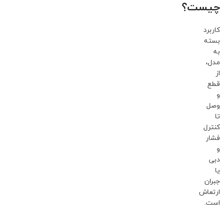
چیست؟
کاربرد
بسته
به
مدل،
از
قطع
و
وصل
تا
کنترل
فشار
و
دبی
یا
جبران
ارتعاش
است.