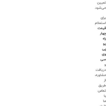
تعیین
می‌شود.
برای
استعلام
قیمت
چهار
راه
یو
پی
وی
سی
و
دریافت
مشاوره،
از
طریق
تماس
با
ما