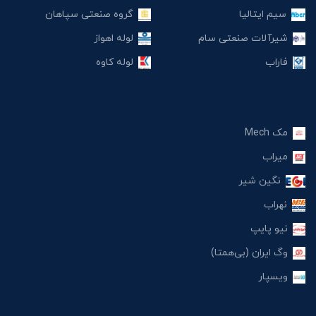
سیم ایتالیا
گروه صنعتی سپاهان
شیرآلات صنعتی سام
لوله اهواز
فاراب
لوله کاوه
مک Mech
میراب
نگین شیر
نهراب
نیو پایپ
وگ ایران (بی‌همتا)
ویسپار