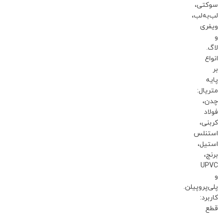
سوکتی،
لب‌به‌لب،
ویفری
و
لاگ.
انواع
بر
پایه
متریال:
چدن،
فولاد
کربنی،
استنلس
استیل،
برنج،
UPVC
و
پلی‌پروپیلن.
کاربرد:
قطع