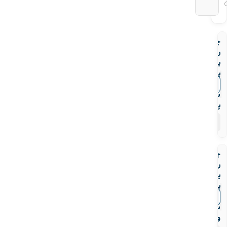
چهار
راه
یو
پی
وی
▼
قیمت‌ها
سی
پیمتاش
۷
محصول
چهار
راه
یو
پی
وی
▼
قیمت‌ها
سی
ویسپار