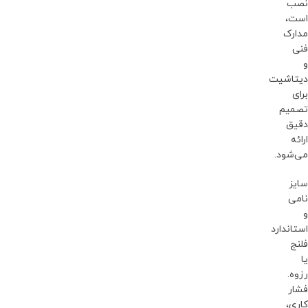
نصب
است،
مدارک
فنی
و
دیتاشیت
برای
تصمیم
دقیق
ارائه
می‌شود.
سایز
نامی
و
استاندارد
فلنج
یا
رزوه.
فشار
کاری،