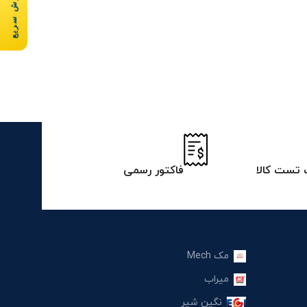
سفارش سریع
تست کالا
فاکتور رسمی
مک Mech
میراب
نگین شیر