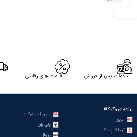
خدمات پس از فروش
قیمت های رقابتی
برندهای وگ کالا
پترو فجر مرکزی
آذین
پلی ران
آریا کوپلینگ
پروال