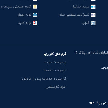
سیم ایتالیا
گروه صنعتی سپاهان
شیرآلات صنعتی سام
لوله اهواز
فاراب
لوله کاوه
آدرس دفتر: خیابان مقدس اردبیلی، نبش خیابان شاد آور، پلاک ۱۵
فرم های کاربری
درخواست خرید
درخواست قطعه
گارانتی و خدمات پس از فروش
اعزام کارشناس
یشن وگ کالا: