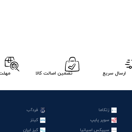
ارسال سریع
تضمین اصالت کالا
مهلت 
زتکاما
فردآب
سوپر پایپ
کیتز
سیپکس اسپانیا
کیز ایران