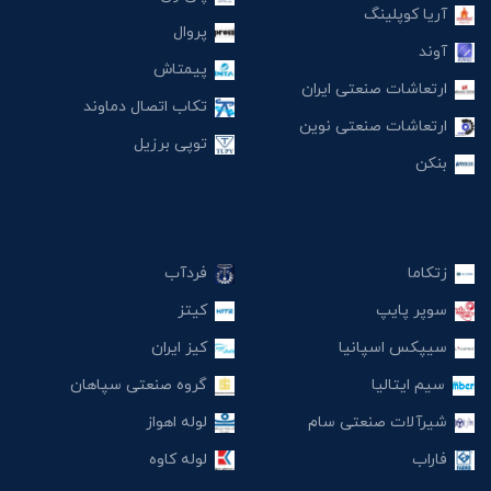
آریا کوپلینگ
پروال
آوند
پیمتاش
ارتعاشات صنعتی ایران
تکاب اتصال دماوند
ارتعاشات صنعتی نوین
توپی برزیل
بنکن
زتکاما
فردآب
سوپر پایپ
کیتز
سیپکس اسپانیا
کیز ایران
سیم ایتالیا
گروه صنعتی سپاهان
شیرآلات صنعتی سام
لوله اهواز
فاراب
لوله کاوه