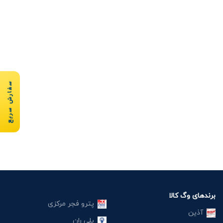
سفارش سریع
برندهای وگ کالا
پترو فجر مرکزی
آذین
پلی ران