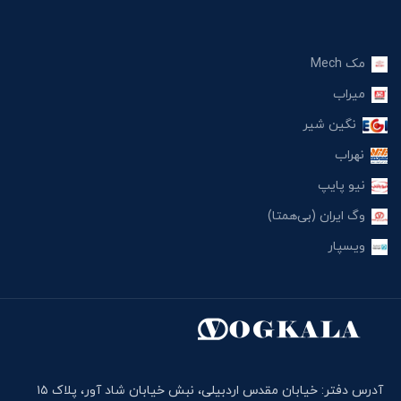
مک Mech
میراب
نگین شیر
نهراب
نیو پایپ
وگ ایران (بی‌همتا)
ویسپار
آدرس دفتر: خیابان مقدس اردبیلی، نبش خیابان شاد آور، پلاک ۱۵