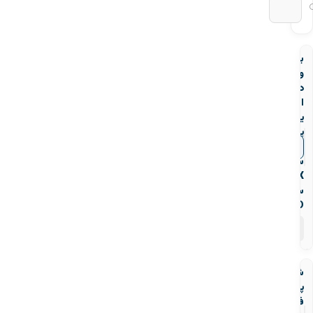
بال
ولو
دنده
ای
یو
پی
وی
▼
قیمت‌ها
سی
CEPEX
سری
STD
۱۰
محصول
شیر
پیسوار
فیلتردار