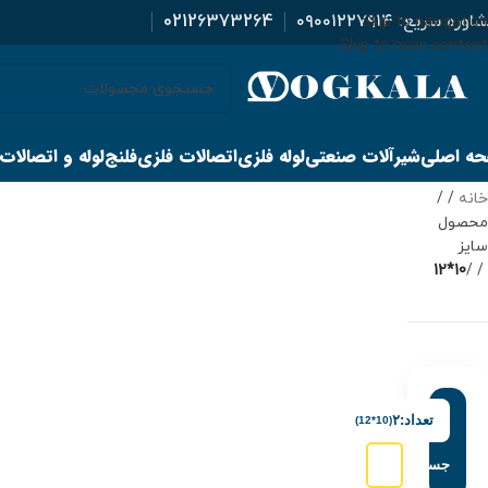
اوره سریع:
۰۹۰۰۱۲۲۷۹۱۴
02126373264
Skip to navigation
Skip to main content
ه اصلی
شیرآلات صنعتی
لوله فلزی
اتصالات فلزی
فلنج
لوله و اتصالات
خانه
/
محصول
سایز
10*12
/
تعداد:
۲
(10*12)
جستجو: