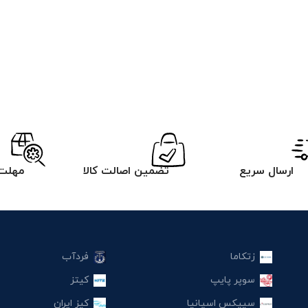
ارسال سریع
تضمین اصالت کالا
مهلت 
زتکاما
فردآب
سوپر پایپ
کیتز
سیپکس اسپانیا
کیز ایران