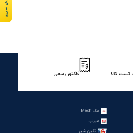
سفارش سریع
تست کالا
فاکتور رسمی
مک Mech
میراب
نگین شیر