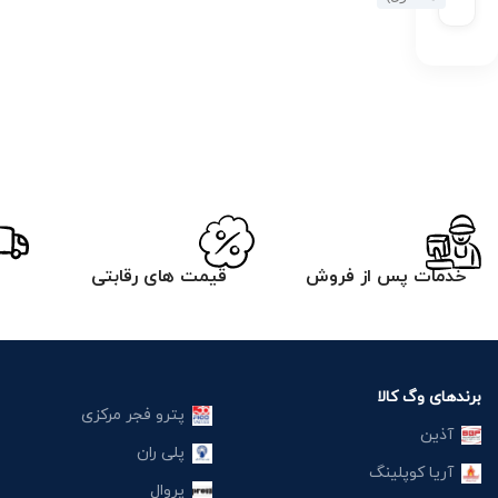
خدمات پس از فروش
قیمت های رقابتی
برندهای وگ کالا
پترو فجر مرکزی
آذین
پلی ران
آریا کوپلینگ
پروال