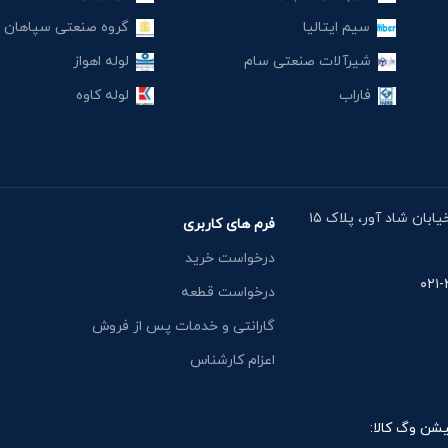
سیم ایتالیا
گروه صنعتی سپاهان
شیرآلات صنعتی سام
لوله اهواز
فاراب
لوله کاوه
آدرس دفتر: خیابان مقدس اردبیلی، نبش خیابان شاد آور، پلاک ۱۵
فرم های کاربری
درخواست خرید
درخواست قطعه
گارانتی و خدمات پس از فروش
اعزام کارشناس
یشن وگ کالا: