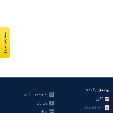
سفارش سریع
برندهای وگ کالا
پترو فجر مرکزی
آذین
پلی ران
آریا کوپلینگ
پروال