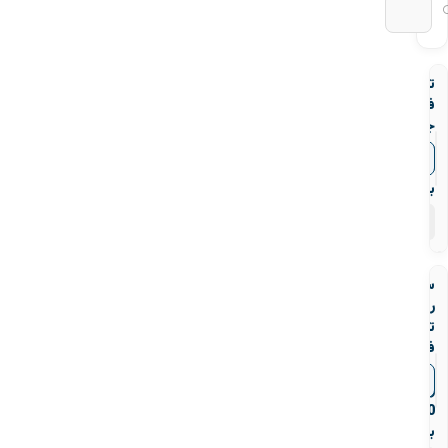
تبدیل
فولادی
جوشی
رده
▼
قیمت‌ها
40
بنکن
۶۹
محصول
سه
راه
تبدیلی
فولادی
جوشی
▼
قیمت‌ها
رده
40
بنکن