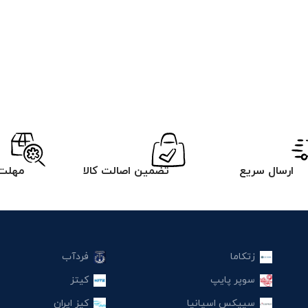
ارسال سریع
تضمین اصالت کالا
مهلت 
زتکاما
فردآب
سوپر پایپ
کیتز
سیپکس اسپانیا
کیز ایران