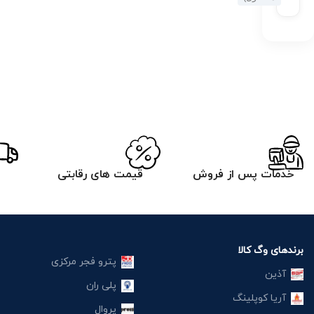
خدمات پس از فروش
قیمت های رقابتی
برندهای وگ کالا
پترو فجر مرکزی
آذین
پلی ران
آریا کوپلینگ
پروال