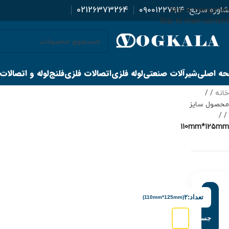
اوره سریع:
۰۹۰۰۱۲۲۷۹۱۴
02126373264
Skip to navigation
Skip to main content
ه اصلی
شیرآلات صنعتی
لوله فلزی
اتصالات فلزی
فلنج
لوله و اتصالات
خانه
/
محصول سایز
/
110mm*125mm
تعداد:
۲
(110mm*125mm)
جستجو: