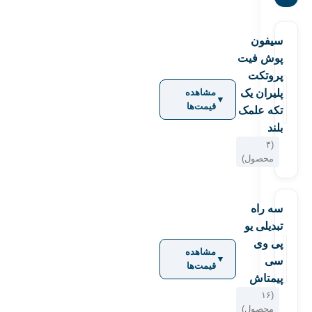
سیفون
پوش فیت
پروتکت
پلیران یک
مشاهده
▼
قیمت‌ها
تکه علمک
بلند
(۴
محصول)
سه راه
تبدیلی یو
پی وی
مشاهده
▼
سی
قیمت‌ها
پیمتاش
(۱۶
محصول)