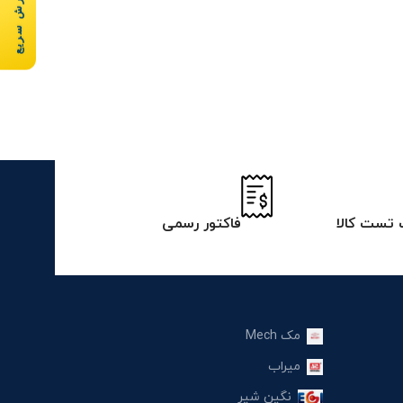
سفارش سریع
تست کالا
فاکتور رسمی
مک Mech
میراب
نگین شیر