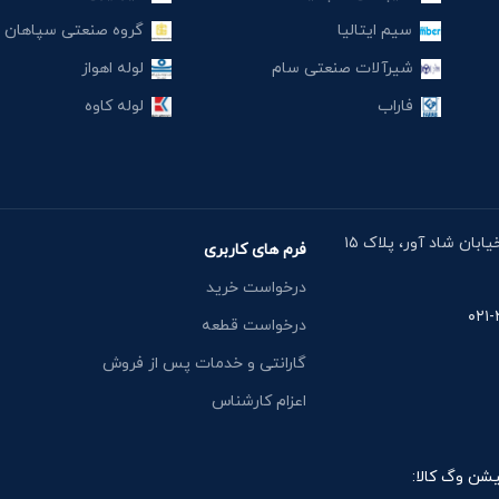
سیم ایتالیا
گروه صنعتی سپاهان
شیرآلات صنعتی سام
لوله اهواز
فاراب
لوله کاوه
آدرس دفتر: خیابان مقدس اردبیلی، نبش خیابان شاد آور، پلاک ۱۵
فرم های کاربری
درخواست خرید
درخواست قطعه
گارانتی و خدمات پس از فروش
اعزام کارشناس
یشن وگ کالا: