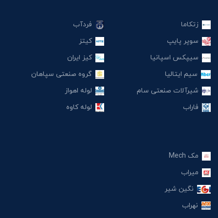
زتکاما
فردآب
سوپر پایپ
کیتز
سیپکس اسپانیا
کیز ایران
سیم ایتالیا
گروه صنعتی سپاهان
شیرآلات صنعتی سام
لوله اهواز
فاراب
لوله کاوه
مک Mech
میراب
نگین شیر
نهراب