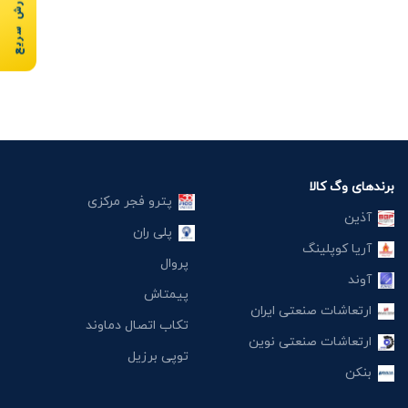
سفارش سریع
برندهای وگ کالا
پترو فجر مرکزی
آذین
پلی ران
آریا کوپلینگ
پروال
آوند
پیمتاش
ارتعاشات صنعتی ایران
تکاب اتصال دماوند
ارتعاشات صنعتی نوین
توپی برزیل
بنکن