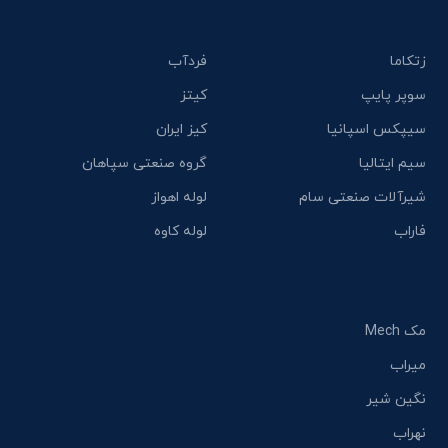
زتکاما
فردآب
سوپر پایپ
کیتز
سیپکس اسپانیا
کیز ایران
سیم ایتالیا
گروه صنعتی سپاهان
شیرآلات صنعتی سام
لوله اهواز
فاراب
لوله کاوه
مک Mech
میراب
نگین شیر
نهراب