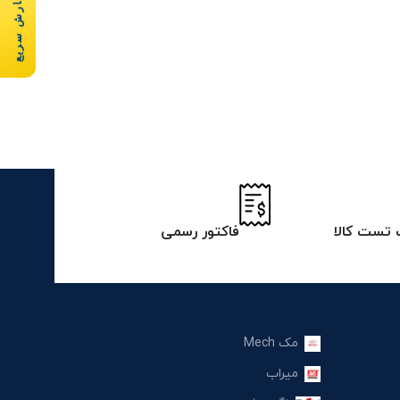
سفارش سریع
تست کالا
فاکتور رسمی
مک Mech
میراب