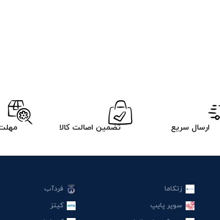
ارسال سریع
تضمین اصالت کالا
مهلت 
زتکاما
فردآب
سوپر پایپ
کیتز