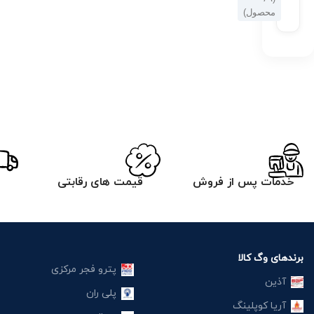
محصول)
خدمات پس از فروش
قیمت های رقابتی
برندهای وگ کالا
پترو فجر مرکزی
آذین
پلی ران
آریا کوپلینگ