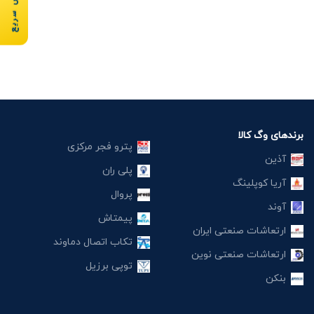
سفارش سریع
برندهای وگ کالا
پترو فجر مرکزی
آذین
پلی ران
آریا کوپلینگ
پروال
آوند
پیمتاش
ارتعاشات صنعتی ایران
تکاب اتصال دماوند
ارتعاشات صنعتی نوین
توپی برزیل
بنکن