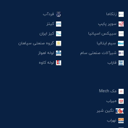
زتکاما
فردآب
سوپر پایپ
کیتز
سیپکس اسپانیا
کیز ایران
سیم ایتالیا
گروه صنعتی سپاهان
شیرآلات صنعتی سام
لوله اهواز
فاراب
لوله کاوه
مک Mech
میراب
نگین شیر
نهراب