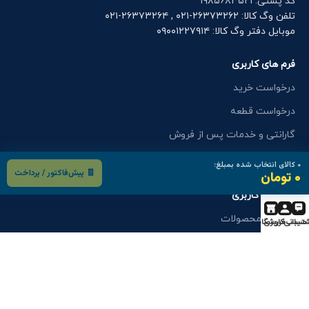
کد پستی: ۱۹۸۵۶۸۳۵۲۱
تلفن وگ کالا: ۲۶۳۷۳۲۶۲-۰۲۱ , ۲۶۳۷۳۲۶۴-۰۲۱
موبایل دفتر وگ کالا: ۰۹۰۰۱۲۲۷۹۱۴
فرم های کاربری
درخواست خرید
درخواست قطعه
گارانتی و خدمات پس از فروش
اعزام کارشناس
۰
کالای انتخاب شده بمبلغ:
🧾 پیش‌فاکتور / پرداخت
۰ تومان
فرم های کاربری
کاتالوگ محصولات
تیبانی
حساب کاربری
فروشگاه
استخدام
درخواست نمایندگی
انتقادات و پیشنهادات