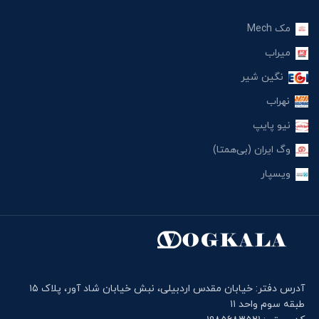
مک Mech
میراب
نگین شیر
نهراب
نیو پایپ
وگ ایران (بی‌همتا)
ویسپار
آدرس دفتر: خیابان مقدس اردبیلی، نبش خیابان شاد آور، پلاک ۱۵
طبقه سوم واحد ۱۱