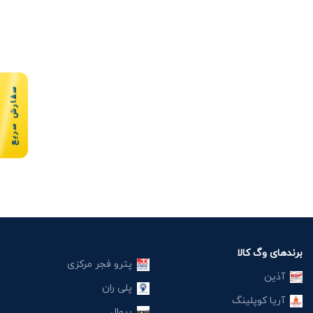
سفارش سریع
برندهای وگ کالا
پترو فجر مرکزی
آذین
پلی ران
آریا کوپلینگ
پروال