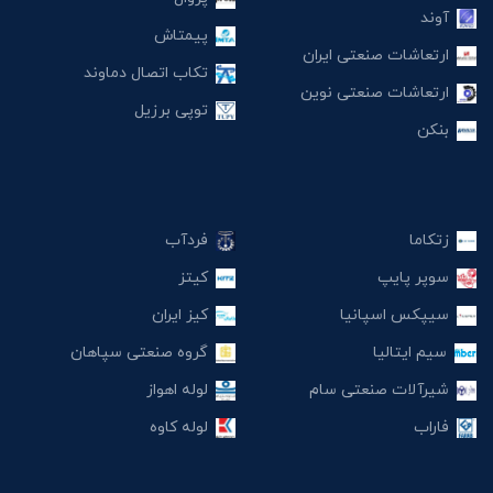
آوند
پیمتاش
ارتعاشات صنعتی ایران
تکاب اتصال دماوند
ارتعاشات صنعتی نوین
توپی برزیل
بنکن
زتکاما
فردآب
سوپر پایپ
کیتز
سیپکس اسپانیا
کیز ایران
سیم ایتالیا
گروه صنعتی سپاهان
شیرآلات صنعتی سام
لوله اهواز
فاراب
لوله کاوه