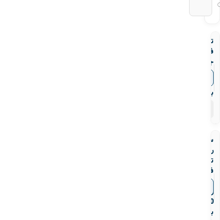
تبدیل
فولادی
جوشی
رده
▼
قیمت‌ها
40
بنکن
۶۹
محصول
سه
راه
تبدیلی
فولادی
جوشی
▼
قیمت‌ها
رده
40
بنکن