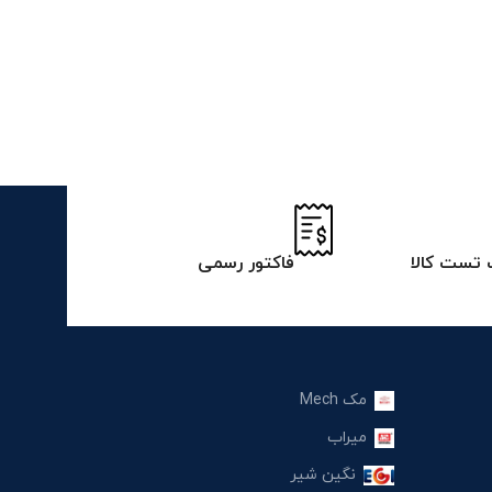
تست کالا
فاکتور رسمی
مک Mech
میراب
نگین شیر