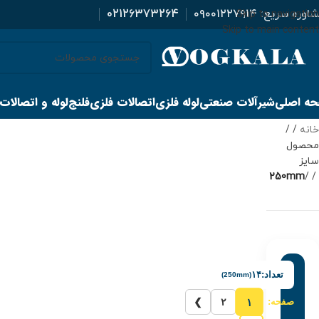
اوره سریع:
۰۹۰۰۱۲۲۷۹۱۴
02126373264
Skip to navigation
Skip to main content
ه اصلی
شیرآلات صنعتی
لوله فلزی
اتصالات فلزی
فلنج
لوله و اتصالات
خانه
/
محصول
سایز
250mm
/
تعداد:
۱۴
(250mm)
۱
صفحه:
۲
❯