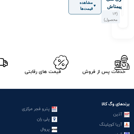
مشاهده
▼
پیمتاش
قیمت‌ها
(۱۳
محصول)
خدمات پس از فروش
قیمت های رقابتی
برندهای وگ کالا
پترو فجر مرکزی
آذین
پلی ران
آریا کوپلینگ
پروال