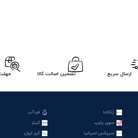
ارسال سریع
تضمین اصالت کالا
مهلت 
زتکاما
فردآب
سوپر پایپ
کیتز
سیپکس اسپانیا
کیز ایران