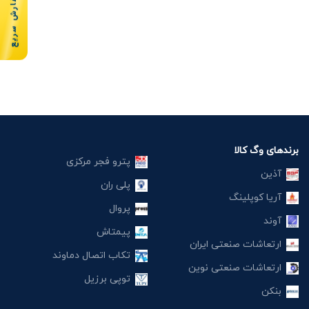
سفارش سریع
برندهای وگ کالا
پترو فجر مرکزی
آذین
پلی ران
آریا کوپلینگ
پروال
آوند
پیمتاش
ارتعاشات صنعتی ایران
تکاب اتصال دماوند
ارتعاشات صنعتی نوین
توپی برزیل
بنکن