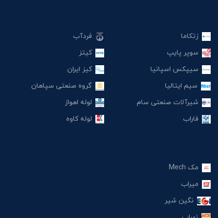
زتکاما
فردآب
سوپر پایپ
کیتز
سیپکس اسپانیا
کیز ایران
سیم ایتالیا
گروه صنعتی سپاهان
شیرآلات صنعتی سام
لوله اهواز
فاراب
لوله کاوه
مک Mech
میراب
نگین شیر
نهراب