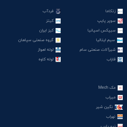
زتکاما
فردآب
سوپر پایپ
کیتز
سیپکس اسپانیا
کیز ایران
سیم ایتالیا
گروه صنعتی سپاهان
شیرآلات صنعتی سام
لوله اهواز
فاراب
لوله کاوه
مک Mech
میراب
نگین شیر
نهراب
نیو پایپ