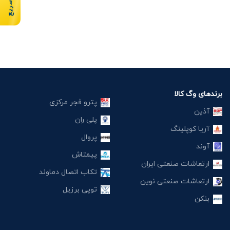
برندهای وگ کالا
پترو فجر مرکزی
آذین
پلی ران
آریا کوپلینگ
پروال
آوند
پیمتاش
ارتعاشات صنعتی ایران
تکاب اتصال دماوند
ارتعاشات صنعتی نوین
توپی برزیل
بنکن