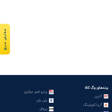
سفارش سریع
برندهای وگ کالا
پترو فجر مرکزی
آذین
پلی ران
آریا کوپلینگ
پروال