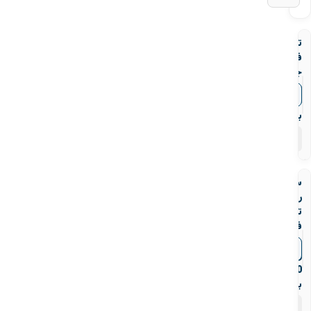
تبدیل
فولادی
جوشی
رده
▼
قیمت‌ها
40
بنکن
۶۹
محصول
سه
راه
تبدیلی
فولادی
جوشی
▼
قیمت‌ها
رده
40
بنکن
۶۹