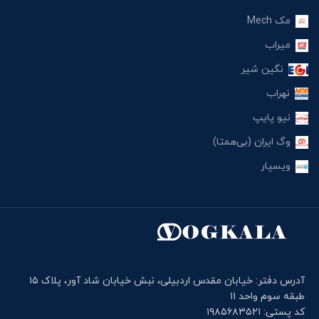
مک Mech
میراب
نگین شیر
نهراب
نیو پایپ
وگ ایران (بی‌همتا)
ویسپار
آدرس دفتر: خیابان مقدس اردبیلی، نبش خیابان شاد آور، پلاک ۱۵
طبقه سوم واحد ۱۱
کد پستی: ۱۹۸۵۶۸۳۵۲۱