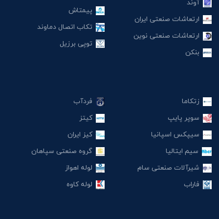
آوند
پیمتاش
ارتعاشات صنعتی ایران
تکاب اتصال دماوند
ارتعاشات صنعتی نوین
توپی برزیل
بنکن
زتکاما
فردآب
سوپر پایپ
کیتز
سیپکس اسپانیا
کیز ایران
سیم ایتالیا
گروه صنعتی سپاهان
شیرآلات صنعتی سام
لوله اهواز
فاراب
لوله کاوه