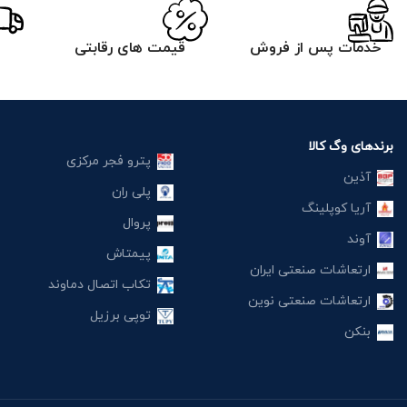
خدمات پس از فروش
قیمت های رقابتی
برندهای وگ کالا
پترو فجر مرکزی
آذین
پلی ران
آریا کوپلینگ
پروال
آوند
پیمتاش
ارتعاشات صنعتی ایران
تکاب اتصال دماوند
ارتعاشات صنعتی نوین
توپی برزیل
بنکن