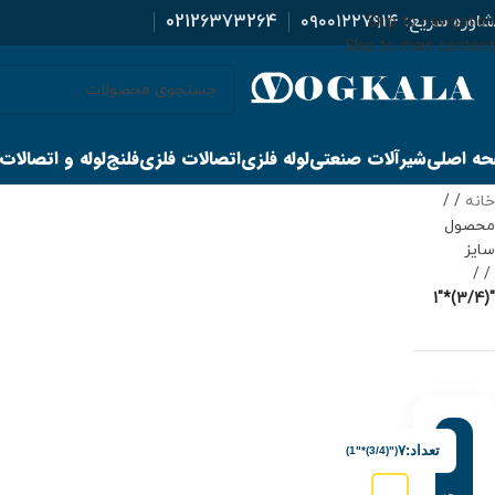
اوره سریع:
۰۹۰۰۱۲۲۷۹۱۴
02126373264
Skip to navigation
Skip to main content
ه اصلی
شیرآلات صنعتی
لوله فلزی
اتصالات فلزی
فلنج
لوله و اتصالات
خانه
/
محصول
سایز
/
"(3/4)*"1
تعداد:
۷
("(3/4)*"1)