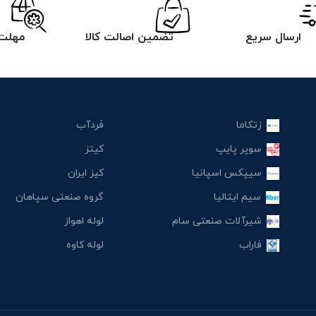
ارسال سریع
تضمین اصالت کالا
مهلت 
زتکاما
فردآب
سوپر پایپ
کیتز
سیپکس اسپانیا
کیز ایران
سیم ایتالیا
گروه صنعتی سپاهان
شیرآلات صنعتی سام
لوله اهواز
فاراب
لوله کاوه