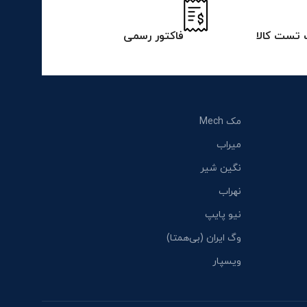
تست کالا
فاکتور رسمی
مک Mech
میراب
نگین شیر
نهراب
نیو پایپ
وگ ایران (بی‌همتا)
ویسپار