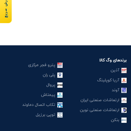
سفارش سریع
برندهای وگ کالا
پترو فجر مرکزی
آذین
پلی ران
آریا کوپلینگ
پروال
آوند
پیمتاش
ارتعاشات صنعتی ایران
تکاب اتصال دماوند
ارتعاشات صنعتی نوین
توپی برزیل
بنکن