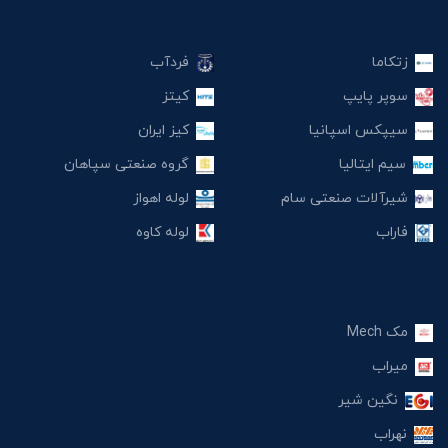
زتکاما
فردآب
سوپر پایپ
کیتز
سیپکس اسپانیا
کیز ایران
سیم ایتالیا
گروه صنعتی سپاهان
شیرآلات صنعتی سام
لوله اهواز
فاراب
لوله کاوه
مک Mech
میراب
نگین شیر
نهراب