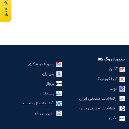
سفارش سریع
برندهای وگ کالا
پترو فجر مرکزی
آذین
پلی ران
آریا کوپلینگ
پروال
آوند
پیمتاش
ارتعاشات صنعتی ایران
تکاب اتصال دماوند
ارتعاشات صنعتی نوین
توپی برزیل
بنکن