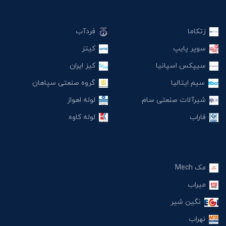
زتکاما
فردآب
سوپر پایپ
کیتز
سیپکس اسپانیا
کیز ایران
سیم ایتالیا
گروه صنعتی سپاهان
شیرآلات صنعتی سام
لوله اهواز
فاراب
لوله کاوه
مک Mech
میراب
نگین شیر
نهراب