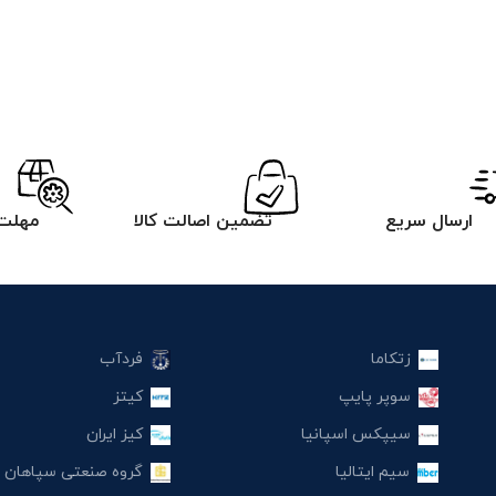
ارسال سریع
تضمین اصالت کالا
مهلت 
زتکاما
فردآب
سوپر پایپ
کیتز
سیپکس اسپانیا
کیز ایران
سیم ایتالیا
گروه صنعتی سپاهان