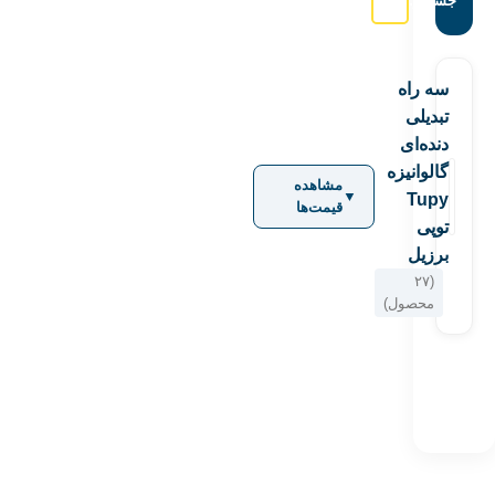
جستجو:
سه راه
تبدیلی
دنده‌ای
گالوانیزه
مشاهده
▼
Tupy
قیمت‌ها
توپی
برزیل
(۲۷
محصول)