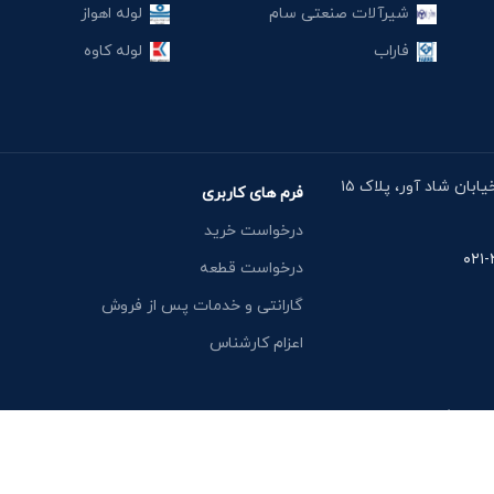
شیرآلات صنعتی سام
لوله اهواز
فاراب
لوله کاوه
آدرس دفتر: خیابان مقدس اردبیلی، نبش خیابان شاد آور، پلاک ۱۵
فرم های کاربری
درخواست خرید
درخواست قطعه
گارانتی و خدمات پس از فروش
اعزام کارشناس
یشن وگ کالا: