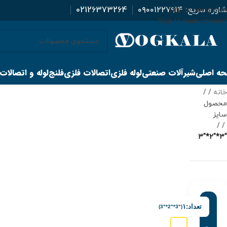
اوره سریع:
۰۹۰۰۱۲۲۷۹۱۴
02126373264
Skip to navigation
Skip to main content
ه اصلی
شیرآلات صنعتی
لوله فلزی
اتصالات فلزی
فلنج
لوله و اتصالات
خانه
/
محصول
سایز
/
"3*"2*"3
تعداد:
۱
("3*"2*"3)