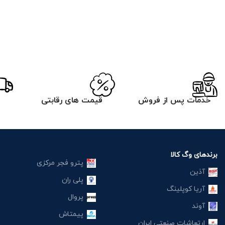
خدمات پس از فروش
قیمت های رقابتی
برندهای وگ کالا
پترو فجر مرکزی
آذین
پلی ران
آریا کوپلینگ
پروال
آوند
پیمتاش
ارتعاشات صنعتی ایران