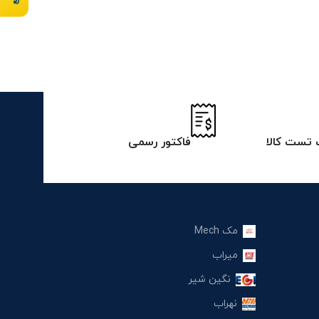
تست کالا
فاکتور رسمی
مک Mech
میراب
نگین شیر
نهراب