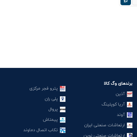
برو
برندهای وگ کالا
پترو فجر مرکزی
آذین
پلی ران
آریا کوپلینگ
پروال
آوند
پیمتاش
ارتعاشات صنعتی ایران
تکاب اتصال دماوند
ارتعاشات صنعتی نوین