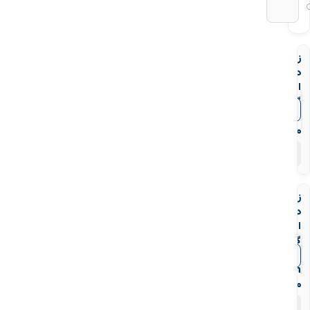
زانو
دنده
ای
گالوانیزه
▼
قیمت‌ها
Mech
مک
۱۰
محصول
زانو
دنده
ای
گالوانیزه
45درجه
▼
قیمت‌ها
Mech
مک
۹