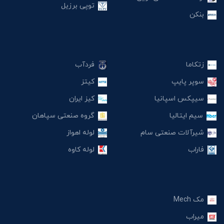
توپی برزیل
بنکن
زتکاما
فردآب
سوپر پایپ
کیتز
سیپکس اسپانیا
کیز ایران
سیم ایتالیا
گروه صنعتی سپاهان
شیرآلات صنعتی سام
لوله اهواز
فاراب
لوله کاوه
مک Mech
میراب