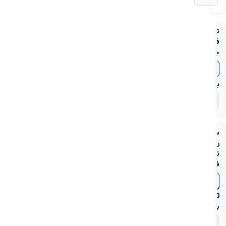
تبدیل
فولادی
جوشی
رده
▼
قیمت‌ها
40
بنکن
۶۹
محصول
سه
راه
تبدیلی
فولادی
جوشی
▼
قیمت‌ها
رده
40
بنکن
۶۹