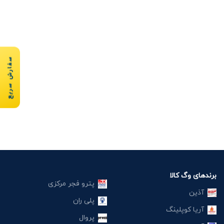
سفارش سریع
برندهای وگ کالا
پترو فجر مرکزی
آذین
پلی ران
آریا کوپلینگ
پروال