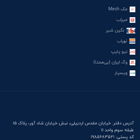
مک Mech
میراب
نگین شیر
نهراب
نیو پایپ
وگ ایران (بی‌همتا)
ویسپار
آدرس دفتر: خیابان مقدس اردبیلی، نبش خیابان شاد آور، پلاک ۱۵
طبقه سوم واحد ۱۱
کد پستی: ۱۹۸۵۶۸۳۵۲۱