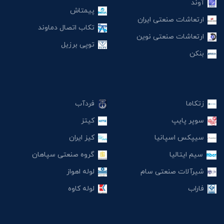
آوند
پیمتاش
ارتعاشات صنعتی ایران
تکاب اتصال دماوند
ارتعاشات صنعتی نوین
توپی برزیل
بنکن
زتکاما
فردآب
سوپر پایپ
کیتز
سیپکس اسپانیا
کیز ایران
سیم ایتالیا
گروه صنعتی سپاهان
شیرآلات صنعتی سام
لوله اهواز
فاراب
لوله کاوه