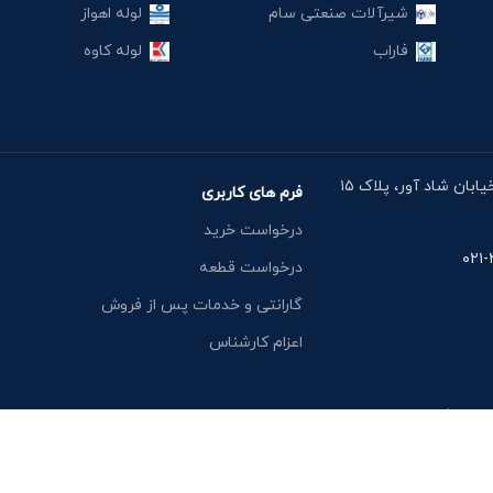
شیرآلات صنعتی سام
لوله اهواز
فاراب
لوله کاوه
آدرس دفتر: خیابان مقدس اردبیلی، نبش خیابان شاد آور، پلاک ۱۵
فرم های کاربری
درخواست خرید
درخواست قطعه
گارانتی و خدمات پس از فروش
اعزام کارشناس
یشن وگ کالا: