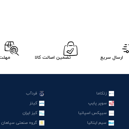
ارسال سریع
تضمین اصالت کالا
مهلت 
زتکاما
فردآب
سوپر پایپ
کیتز
سیپکس اسپانیا
کیز ایران
سیم ایتالیا
گروه صنعتی سپاهان