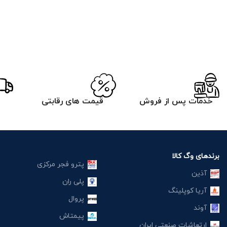
خدمات پس از فروش
قیمت های رقابتی
برندهای وگ کالا
پترو فجر مرکزی
آذین
پلی ران
آریا کوپلینگ
پروال
آوند
پیمتاش
ارتعاشات صنعتی ایران