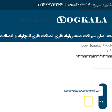
اوره سریع:
۰۹۰۰۱۲۲۷۹۱۴
02126373264
Skip to navigation
Skip to main content
ه اصلی
شیرآلات صنعتی
لوله فلزی
اتصالات فلزی
فلنج
لوله و اتصالات
خانه
/
محصول سایز
/
63mm*25mm*63mm
تعداد:
۲
(63mm*25mm*63mm)
جستجو: