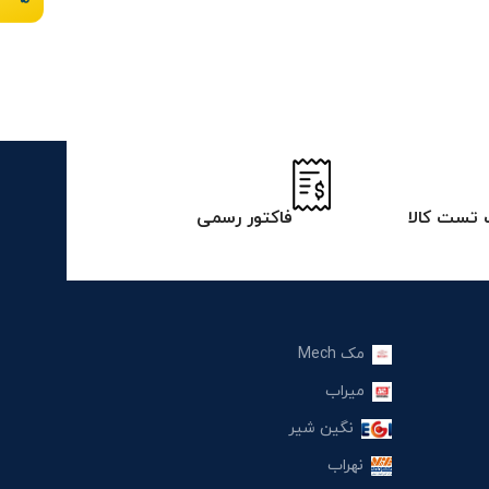
تست کالا
فاکتور رسمی
مک Mech
میراب
نگین شیر
نهراب