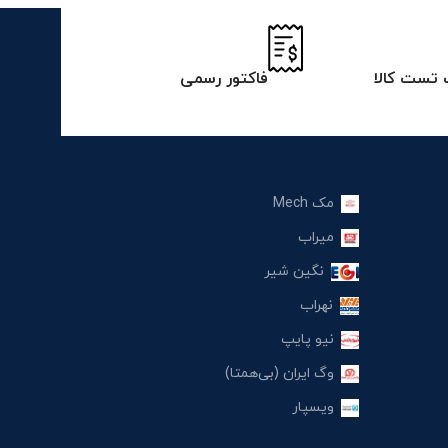
تست کالا
فاکتور رسمی
مک Mech
میراب
نگین شیر
نهراب
نیو پایپ
وگ ایران (بی‌همتا)
ویسپار