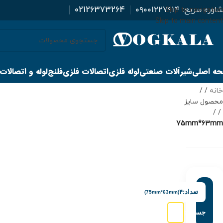
اوره سریع:
۰۹۰۰۱۲۲۷۹۱۴
02126373264
Skip to navigation
Skip to main content
ه اصلی
شیرآلات صنعتی
لوله فلزی
اتصالات فلزی
فلنج
لوله و اتصالات
خانه
/
محصول سایز
/
75mm*63mm
تعداد:
۴
(75mm*63mm)
جستجو: