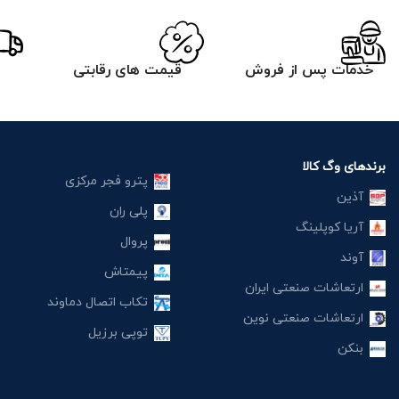
خدمات پس از فروش
قیمت های رقابتی
برندهای وگ کالا
پترو فجر مرکزی
آذین
پلی ران
آریا کوپلینگ
پروال
آوند
پیمتاش
ارتعاشات صنعتی ایران
تکاب اتصال دماوند
ارتعاشات صنعتی نوین
توپی برزیل
بنکن