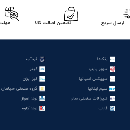
ارسال سریع
تضمین اصالت کالا
مهلت 
زتکاما
فردآب
سوپر پایپ
کیتز
سیپکس اسپانیا
کیز ایران
سیم ایتالیا
گروه صنعتی سپاهان
شیرآلات صنعتی سام
لوله اهواز
فاراب
لوله کاوه