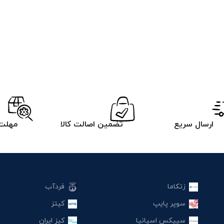
ارسال سریع
تضمین اصالت کالا
مهلت 
زتکاما
فردآب
سوپر پایپ
کیتز
سیپکس اسپانیا
کیز ایران