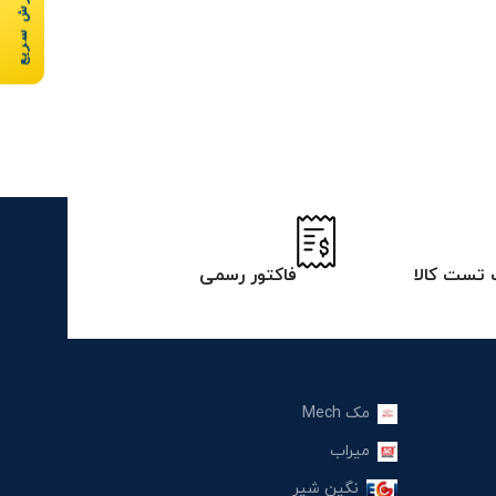
سفارش سریع
تست کالا
فاکتور رسمی
مک Mech
میراب
نگین شیر