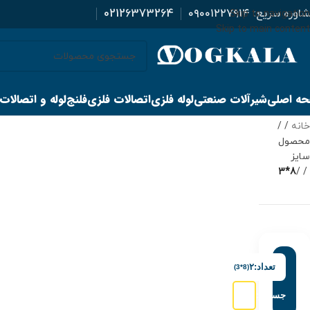
اوره سریع:
۰۹۰۰۱۲۲۷۹۱۴
02126373264
Skip to navigation
Skip to main content
ه اصلی
شیرآلات صنعتی
لوله فلزی
اتصالات فلزی
فلنج
لوله و اتصالات
خانه
/
محصول
سایز
8*3
/
تعداد:
۲
(8*3)
جستجو: