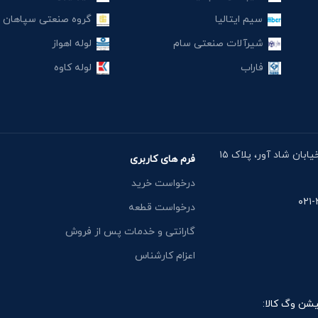
سیم ایتالیا
گروه صنعتی سپاهان
شیرآلات صنعتی سام
لوله اهواز
فاراب
لوله کاوه
آدرس دفتر: خیابان مقدس اردبیلی، نبش خیابان شاد آور، پلاک ۱۵
فرم های کاربری
درخواست خرید
درخواست قطعه
گارانتی و خدمات پس از فروش
اعزام کارشناس
یشن وگ کالا: