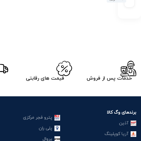
خدمات پس از فروش
قیمت های رقابتی
برندهای وگ کالا
پترو فجر مرکزی
آذین
پلی ران
آریا کوپلینگ
پروال