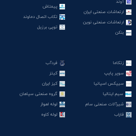
آوند
پیمتاش
ارتعاشات صنعتی ایران
تکاب اتصال دماوند
ارتعاشات صنعتی نوین
توپی برزیل
بنکن
زتکاما
فردآب
سوپر پایپ
کیتز
سیپکس اسپانیا
کیز ایران
سیم ایتالیا
گروه صنعتی سپاهان
شیرآلات صنعتی سام
لوله اهواز
فاراب
لوله کاوه