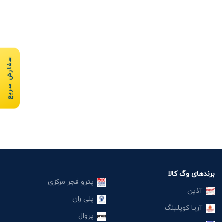
سفارش سریع
برندهای وگ کالا
پترو فجر مرکزی
آذین
پلی ران
آریا کوپلینگ
پروال