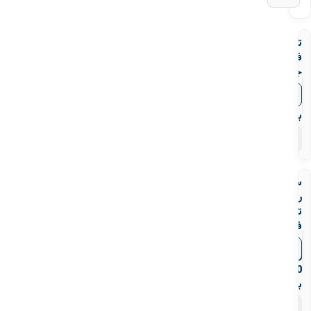
تبدیل
فولادی
جوشی
رده
▼
قیمت‌ها
40
بنکن
۶۹
محصول
سه
راه
تبدیلی
فولادی
جوشی
▼
قیمت‌ها
رده
40
بنکن
۶۹