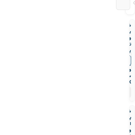
شیر
یکطرفه
ویفری
تک
پلیت
یو
▼
قیمت‌ها
پی
وی
سی
CEPEX
۹
محصول
شیر
پروانه
ای
ویفری