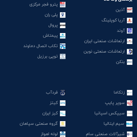
پترو فجر مرکزی
آذین
پلی ران
آریا کوپلینگ
پروال
آوند
پیمتاش
ارتعاشات صنعتی ایران
تکاب اتصال دماوند
ارتعاشات صنعتی نوین
توپی برزیل
بنکن
زتکاما
فردآب
سوپر پایپ
کیتز
سیپکس اسپانیا
کیز ایران
سیم ایتالیا
گروه صنعتی سپاهان
شیرآلات صنعتی سام
لوله اهواز