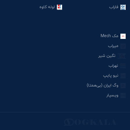
فاراب
لوله کاوه
مک Mech
میراب
نگین شیر
نهراب
نیو پایپ
وگ ایران (بی‌همتا)
ویسپار