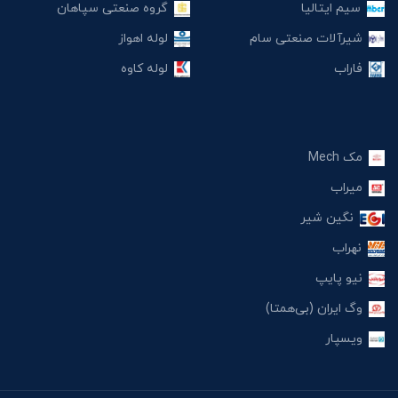
سیم ایتالیا
گروه صنعتی سپاهان
شیرآلات صنعتی سام
لوله اهواز
فاراب
لوله کاوه
مک Mech
میراب
نگین شیر
نهراب
نیو پایپ
وگ ایران (بی‌همتا)
ویسپار