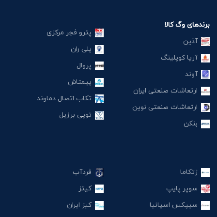
برندهای وگ کالا
پترو فجر مرکزی
آذین
پلی ران
آریا کوپلینگ
پروال
آوند
پیمتاش
ارتعاشات صنعتی ایران
تکاب اتصال دماوند
ارتعاشات صنعتی نوین
توپی برزیل
بنکن
زتکاما
فردآب
سوپر پایپ
کیتز
سیپکس اسپانیا
کیز ایران