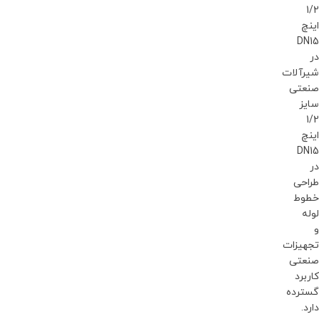
1/2
اینچ
DN15
در
شیرآلات
صنعتی
سایز
1/2
اینچ
DN15
در
طراحی
خطوط
لوله
و
تجهیزات
صنعتی
کاربرد
گسترده
دارد.