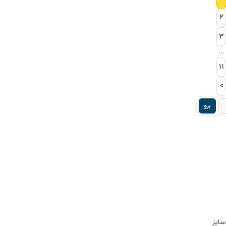
۲
۳
...
۱۱
>
برو
سایز