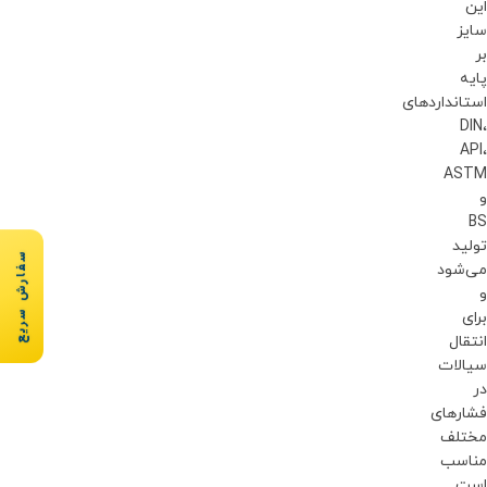
این
سایز
بر
پایه
استانداردهای
DIN،
API،
ASTM
و
BS
تولید
سفارش سریع
می‌شود
و
برای
انتقال
سیالات
در
فشارهای
مختلف
مناسب
است.