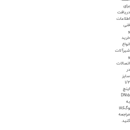
برای
دریافت
اطلاعات
فنی
و
خرید
انواع
شیرآلات
و
اتصالات
در
سایز
1/2
اینچ
DN15
به
وگ‌کالا
مراجعه
کنید.